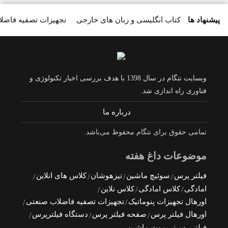
پیشنهاد ها
کتاب انگلیسی و زبان های خارجی
تجهیزات تصفیه فاضل
وبسایت نتگام در سال 1398 با هدف بررسی اخبار تکنولوژی و
فناوری راه اندازی شد.
درباره ما
تمامی حقوق برای نتگام محفوظ می‌باشد.
موضوعات داغ هفته
فیلتر پرس
سوئیچ ماشین
تیزهوشان
کلاس های انلاین
امادگی
کلاس امادگی
کلاس نلاین
اورهال تجهیزات پنوماتیک
تجهیزات تصفیه فاضلاب صنعتی
اورهال فیلتر پرس
صفحه فیلتر پرس
دستگاه فیلترپرس
فیلترپرس
ریموت ماشین