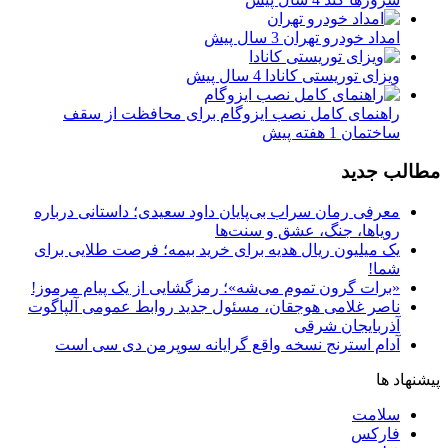
امداد خودرو تهران
3 سال پیش
ویزای توریستی کانادا
4 سال پیش
راهنمای کامل نصب ایزوگام برای محافظت از سقف
ساختمان
1 هفته پیش
مطالب جدید
معرفی رمان سراب بی‌پایان داود سعیدی؛ داستانی درباره
رویاها، جنگ، عشق و سنت‌ها
یک میلیون ریال هدیه برای خرید بیمه؛ فرصت طلایی برای
شما!
«برات گرون تموم می‌شه»؛ رمزگشایی از یک پیام مرموز!
ناصر غلامی هوجقان، مسئول جدید روابط عمومی آلپاگوت
آذربایجان شرقی
آدام استرنج نسخه واقع گرایانه سوپرمن دی سی است
پیشنهاد ها
سلامت
فارکس