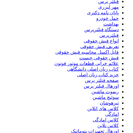
فیلتر پرس
مهر لیزری
پایان نامه دکتری
حمل خودرو
بهداشت
دستگاه فیلترپرس
فیلترپرس
انواع فیش حقوقی
تعریف فیش حقوقی
فایل اکسل محاسبه فیش حقوقی
فیش حقوقی چیست
علائم خرابی قطعات موتور فوتون
کتاب زبان اصلی دانشگاهی
خرید کتاب زبان اصلی
صفحه فیلتر پرس
اورهال فیلتر پرس
ریموت ماشین
سوئیچ ماشین
تیزهوشان
کلاس های انلاین
امادگی
کلاس امادگی
کلاس نلاین
اورهال تجهیزات پنوماتیک