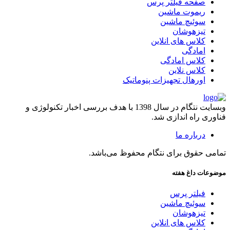
صفحه فیلتر پرس
ریموت ماشین
سوئیچ ماشین
تیزهوشان
کلاس های انلاین
امادگی
کلاس امادگی
کلاس نلاین
اورهال تجهیزات پنوماتیک
وبسایت نتگام در سال 1398 با هدف بررسی اخبار تکنولوژی و
فناوری راه اندازی شد.
درباره ما
تمامی حقوق برای نتگام محفوظ می‌باشد.
موضوعات داغ هفته
فیلتر پرس
سوئیچ ماشین
تیزهوشان
کلاس های انلاین