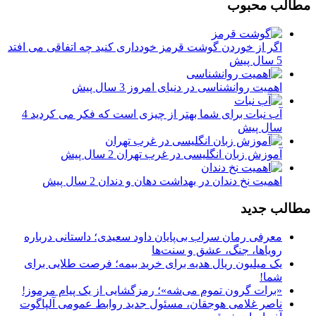
مطالب محبوب
اگر از خوردن گوشت قرمز خودداری کنید چه اتفاقی می افتد
5 سال پیش
اهمیت روانشناسی در دنیای امروز
3 سال پیش
آب نبات برای شما بهتر از چیزی است که فکر می کردید
4
سال پیش
آموزش زبان انگلیسی در غرب تهران
2 سال پیش
اهمیت نخ دندان در بهداشت دهان و دندان
2 سال پیش
مطالب جدید
معرفی رمان سراب بی‌پایان داود سعیدی؛ داستانی درباره
رویاها، جنگ، عشق و سنت‌ها
یک میلیون ریال هدیه برای خرید بیمه؛ فرصت طلایی برای
شما!
«برات گرون تموم می‌شه»؛ رمزگشایی از یک پیام مرموز!
ناصر غلامی هوجقان، مسئول جدید روابط عمومی آلپاگوت