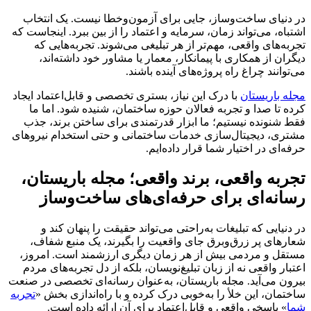
در دنیای ساخت‌وساز، جایی برای آزمون‌وخطا نیست. یک انتخاب
اشتباه، می‌تواند زمان، سرمایه و اعتماد را از بین ببرد. اینجاست که
تجربه‌های واقعی، مهم‌تر از هر تبلیغی می‌شوند. تجربه‌هایی که
دیگران از همکاری با پیمانکار، معمار یا مشاور خود داشته‌اند،
می‌توانند چراغ راه پروژه‌های آینده باشند.
مجله باریستان
با درک این نیاز، بستری تخصصی و قابل‌اعتماد ایجاد
کرده تا صدا و تجربه فعالان حوزه ساختمان، شنیده شود. اما ما
فقط شنونده نیستیم؛ ما ابزار قدرتمندی برای ساختن برند، جذب
مشتری، دیجیتال‌سازی خدمات ساختمانی و حتی استخدام نیروهای
حرفه‌ای در اختیار شما قرار داده‌ایم.
تجربه واقعی، برند واقعی؛ مجله باریستان،
رسانه‌ای برای حرفه‌ای‌های ساخت‌وساز
در دنیایی که تبلیغات به‌راحتی می‌تواند حقیقت را پنهان کند و
شعارهای پر زرق‌وبرق جای واقعیت را بگیرند، یک منبع شفاف،
مستقل و مردمی بیش از هر زمان دیگری ارزشمند است. امروز،
اعتبار واقعی نه از زبان تبلیغ‌نویسان، بلکه از دل تجربه‌های مردم
بیرون می‌آید. مجله باریستان، به‌عنوان رسانه‌ای تخصصی در صنعت
ساختمان، این خلأ را به‌خوبی درک کرده و با راه‌اندازی بخش «
تجربه
شما
» پاسخی واقعی و قابل‌اعتماد برای آن ارائه داده است.