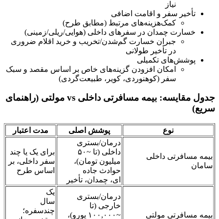
نیاز
تأخیر سفر و اقامت اضافی
کمک‌هزینه‌های مرتبط (مطابق طرح)
خسارت چمدان در سفرهای داخلی (هوایی/ریلی/زمینی)
جبران خسارت گم‌شدن/تخریب و خرید اقلام ضروری
در تأخیر طولانی
پوشش‌های تکمیلی
امکان افزودن گزینه‌های خاص بر اساس مقصد و سبک
سفر (کوهنوردی، کویر، طبیعت‌گردی)
جدول مقایسه: بیمه مسافرتی داخلی vs مولتی (راهنمای
سریع)
نوع
پوشش اصلی
مدت اعتبار
درمان/بستری
داخلی (تا ~۵۰
برای یک یا چند
بیمه مسافرتی داخلی
میلیون تومان)،
سفر داخلی، بر
سامان
حوادث جاده
اساس طرح
ای، چمدان، تأخیر
یک
درمان/بستری
سال
خارجی (تا
چندسفره؛
بیمه مسافرتی مولتی
~۱۰۰,۰۰۰ یورو)،