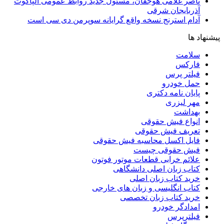
ناصر غلامی هوجقان، مسئول جدید روابط عمومی آلپاگوت
آذربایجان شرقی
آدام استرنج نسخه واقع گرایانه سوپرمن دی سی است
پیشنهاد ها
سلامت
فارکس
فیلتر پرس
حمل خودرو
پایان نامه دکتری
مهر لیزری
بهداشت
انواع فیش حقوقی
تعریف فیش حقوقی
فایل اکسل محاسبه فیش حقوقی
فیش حقوقی چیست
علائم خرابی قطعات موتور فوتون
کتاب زبان اصلی دانشگاهی
خرید کتاب زبان اصلی
کتاب انگلیسی و زبان های خارجی
خرید کتاب زبان تخصصی
امدادگر خودرو
فیلترپرس