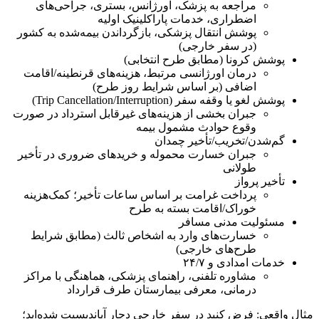
مراجعه به پزشک، اورژانس، بستری، جراحی‌های
اضطراری، خدمات پاراکلینیک اولیه
پوشش انتقال پزشکی، بازگرداندن بیمه‌شده به کشور
(در سفر خارجی)
پوشش کرونا (مطابق طرح انتخابی)
درمان اورژانسی مرتبط، هزینه‌های قرنطینه/اقامت
اضافی (بر اساس شرایط روز طرح)
پوشش لغو یا وقفه سفر (Trip Cancellation/Interruption)
جبران بخشی از هزینه‌های غیرقابل استرداد در صورت
وقوع حوادث مشمول بیمه
گم‌شدن/تخریب/تأخیر چمدان
جبران خسارت محموله و خریدهای ضروری در تأخیر
طولانی
تأخیر پرواز
پرداخت غرامت بر اساس ساعات تأخیر؛ کمک‌هزینه
خوراک/اقامت بسته به طرح
مسئولیت مدنی مسافر
خسارت‌های وارد به اشخاص ثالث (مطابق شرایط
طرح‌های خارجی)
خدمات امدادی و ۲۴/۷
مشاوره تلفنی، راهنمای پزشکی، هماهنگی با مراکز
درمانی، معرفی بیمارستان طرف قرارداد
مثال واقعی: فرض کنید در سفر خارجی دچار آپاندیسیت شده‌اید؛