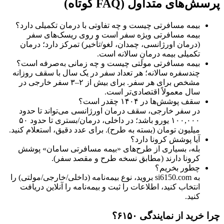
پرسش‌های متداول (FAQ کوتاه)
بیمه مسافرتی چیست و چه تفاوتی با درمان تکمیلی دارد؟
بیمه مسافرتی ویژه سفر است و روی ریسک‌های سفر
(درمان اورژانسی، چمدان، لغو/تأخیر) تمرکز دارد؛ درمان
تکمیلی بیمه درمانِ سالانه است.
بیمه مسافرتی مولتی چیست و چه زمانی به‌صرفه است؟
چندسفره سالانه؛ هر تعداد سفر در یک سال با سقف روزانه
مشخص برای هر سفر. برای بیش از ۲–۳ سفر خارجی در
سال معمولاً اقتصادی‌تر است.
سقف پوشش‌ها در ۱۴۰۴ چقدر است؟
در سفر خارجی، سقف درمان اورژانسی می‌تواند تا حدود
۱۰۰,۰۰۰ یورو باشد؛ در داخلی، درمان/بستری تا حدود ۵۰
میلیون تومان (بسته به طرح). برای عدد دقیق، استعلام کنید.
آیا پوشش کرونا دارد؟
بله، بسیاری از طرح‌های «بیمه مسافرتی سامان» پوشش
کرونا دارند (مطابق نسخه طرح و مقصد سفر).
چطور بخریم؟
به si6150.com بروید، نوع بیمه‌نامه (داخلی/خارجی/مولتی) را
انتخاب کنید، اطلاعات را ثبت و بیمه‌نامه را آنلاین دریافت
کنید.
چرا خرید از نمایندگی ۶۱۵۰؟