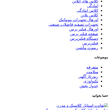
کلاس های انلاین
امادگی
کلاس امادگی
کلاس نلاین
اورهال تجهیزات پنوماتیک
تجهیزات تصفیه فاضلاب صنعتی
اورهال فیلتر پرس
صفحه فیلتر پرس
دستگاه فیلترپرس
فیلترپرس
ریموت ماشین
موضوعات
متفرقه
سلامت
رپورتاژ آگهی
تکنولوژی
جدول پخش
حتما بخوانید