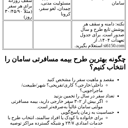
سقف روزانه
سامان
مسئولیت مدنی،
برای هر سفر
چمدان، لغو سفر،
(مثلاً ۳۰/۴۵/۹۰
کرونا
روز)
نکته: دامنه و سقف هر
پوشش تابع طرح و سال
صدور است. برای جدول
تعهدات ۱۴۰۴، از
si6150.com استعلام بگیرید.
چگونه بهترین طرح بیمه مسافرتی سامان را
انتخاب کنیم؟
مقصد و ماهیت سفر را مشخص کنید
داخلی/خارجی؟ کاری/تفریحی؟ شهر/طبیعت/
ماجراجویی؟
تعداد سفر در سال را تخمین بزنید
اگر بیش از ۲–۳ سفر خارجی دارید، بیمه مسافرتی
مولتی سامان غالباً به‌صرفه‌تر است.
حساسیت به زمان پاسخ‌گویی
برای خانواده با کودک یا افراد سالمند، انتخاب طرح با
خدمات امدادی ۲۴/۷ و شبکه گسترده مراکز توصیه