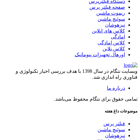
دستگاه فیلترپرس
صفحه فیلتر پرس
ریموت ماشین
سوئیچ ماشین
تیزهوشان
کلاس های انلاین
امادگی
کلاس امادگی
کلاس نلاین
اورهال تجهیزات پنوماتیک
وبسایت نتگام در سال 1398 با هدف بررسی اخبار تکنولوژی و
فناوری راه اندازی شد.
درباره ما
تمامی حقوق برای نتگام محفوظ می‌باشد.
موضوعات داغ هفته
فیلتر پرس
سوئیچ ماشین
تیزهوشان