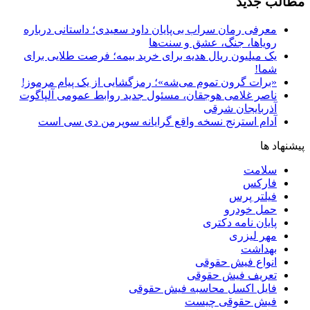
مطالب جدید
معرفی رمان سراب بی‌پایان داود سعیدی؛ داستانی درباره
رویاها، جنگ، عشق و سنت‌ها
یک میلیون ریال هدیه برای خرید بیمه؛ فرصت طلایی برای
شما!
«برات گرون تموم می‌شه»؛ رمزگشایی از یک پیام مرموز!
ناصر غلامی هوجقان، مسئول جدید روابط عمومی آلپاگوت
آذربایجان شرقی
آدام استرنج نسخه واقع گرایانه سوپرمن دی سی است
پیشنهاد ها
سلامت
فارکس
فیلتر پرس
حمل خودرو
پایان نامه دکتری
مهر لیزری
بهداشت
انواع فیش حقوقی
تعریف فیش حقوقی
فایل اکسل محاسبه فیش حقوقی
فیش حقوقی چیست