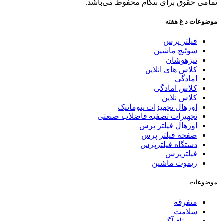
تمامی حقوق برای نتگام محفوظ می‌باشد.
موضوعات داغ هفته
فیلتر پرس
سوئیچ ماشین
تیزهوشان
کلاس های انلاین
امادگی
کلاس امادگی
کلاس نلاین
اورهال تجهیزات پنوماتیک
تجهیزات تصفیه فاضلاب صنعتی
اورهال فیلتر پرس
صفحه فیلتر پرس
دستگاه فیلترپرس
فیلترپرس
ریموت ماشین
موضوعات
متفرقه
سلامت
رپورتاژ آگهی