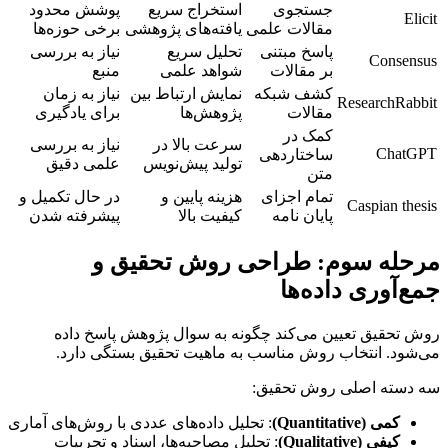
جستجوی
استخراج سریع
پوشش محدود
Elicit
مقالات علمی
یافته‌های پژوهشی
برخی حوزه‌ها
پاسخ مبتنی
تحلیل سریع
نیاز به بررسی
Consensus
بر مقالات
شواهد علمی
منبع
کشف شبکه
نمایش ارتباط بین
نیاز به زمان
ResearchRabbit
مقالات
پژوهش‌ها
برای یادگیری
کمک در
سرعت بالا در
نیاز به بررسی
ChatGPT
ساختاردهی
تولید پیش‌نویس
علمی دقیق
متن
تمام اجزای
هزینه پایین و
در حال تکمیل و
Caspian thesis
پایان نامه
کیفیت بالا
پیشرفته شدن
مرحله سوم: طراحی روش تحقیق و
جمع‌آوری داده‌ها
روش تحقیق تعیین می‌کند چگونه به سوال پژوهش پاسخ داده
می‌شود. انتخاب روش مناسب به ماهیت تحقیق بستگی دارد.
سه دسته اصلی روش تحقیق:
کمی (Quantitative)
: تحلیل داده‌های عددی با روش‌های آماری
کیفی (Qualitative)
: تحلیل مصاحبه‌ها، اسناد و تجربیات