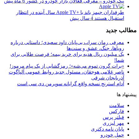
پیک خودرو – معرفی فعالان بازار خودرو در کشور
6 ماه پیش
طرفداران جیمز باند با +Apple TV سال آینده در انتظار
استقبال هستند
4 سال پیش
مطالب جدید
معرفی رمان سراب بی‌پایان داود سعیدی؛ داستانی درباره
رویاها، جنگ، عشق و سنت‌ها
یک میلیون ریال هدیه برای خرید بیمه؛ فرصت طلایی برای
شما!
«برات گرون تموم می‌شه»؛ رمزگشایی از یک پیام مرموز!
ناصر غلامی هوجقان، مسئول جدید روابط عمومی آلپاگوت
آذربایجان شرقی
آدام استرنج نسخه واقع گرایانه سوپرمن دی سی است
پیشنهاد ها
سلامت
فارکس
فیلتر پرس
مهر لیزری
پایان نامه دکتری
حمل خودرو