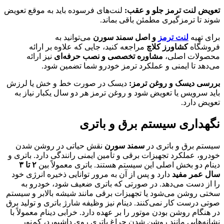
تعویض لنت ترمز جلو و عقب:
لنت‌های فرسوده باید به موقع تعویض
شوند تا ترمزگیری مطمئن باقی بماند.
برای تهیه
لنت ترمز
و اصل سمند سورن
می‌توانید به
فروشگاه
کشاورز کلاچ
مراجعه کنید، جایی که علاوه بر ارائه
محصولات اصلی،
مشاوره تخصصی و نصب حرفه‌ای
نیز ارائه
می‌دهد تا ایمنی و عملکرد ترمز خودرو شما تضمین شود.
بررسی دیسک و روغن ترمز:
دیسک در صورت خط و خش یا لرزش
باید سرویس یا تعویض شود و روغن ترمز هر دو سال یکبار نیاز به
تعویض دارد.
نگهداری سیستم برق و باتری
سیستم برق و باتری در
سمند سورن
نقش حیاتی در روشن شدن
خودرو، عملکرد تجهیزات برقی و تأمین ایمنی رانندگی دارد. باتری و
دینام دو بخش اصلی این سیستم هستند. باتری معمولاً بین
۲ تا ۳
سال عمر مفید
دارد و پس از آن به مرور توانایی ذخیره انرژی خود
را از دست می‌دهد. در صورتی که باتری ضعیف شود، خودرو به
سختی روشن می‌شود یا تجهیزات برقی مانند شیشه ‌بالابر و سیستم
صوتی درست کار نمی‌کنند. دینام نیز وظیفه شارژ باتری و تولید برق
در هنگام روشن بودن موتور را بر عهده دارد. خرابی دینام معمولاً با
نشانه‌هایی مانند روشن شدن چراغ باتری روی داشبورد، کم‌نور