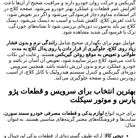
گیربکس و حرکت روان خودرو دارند و مراقبت صحیح از آن‌ها باعث
افزایش عمر قطعات و عملکرد بهتر خودرو می‌شود. صفحه کلاچ در
اثر استفاده مداوم دچار فرسودگی می‌شود و اگر دیر تعویض شود،
باعث لغزش کلاچ، کاهش شتاب و آسیب به دیسک می‌شود. دیسک
کلاچ نیز باید به‌صورت دوره‌ای بررسی شود تا نشانه‌های خوردگی،
ترک یا فرسودگی شدید مشاهده شود.
عوامل مهم برای نگهداری صحیح شامل
رانندگی نرم و بدون فشار
زیاد روی کلاچ، جلوگیری از قرار دادن پا روی پدال کلاچ به مدت
طولانی و تعویض به موقع روغن گیربکس
هستند. رعایت این نکات
باعث می‌شود کلاچ دیرتر ساییده شود، تعویض آن آسان‌ تر باشد و
خودرو عملکرد نرم و بدون لرزش داشته باشد. همچنین سرویس
دوره‌ای گیربکس و کنترل سیستم هیدرولیک یا کابل کلاچ، از آسیب
زودرس دیسک و صفحه جلوگیری می‌کند.
بهترین انتخاب برای سرویس و قطعات پژو
پارس و موتور سیکلت
برای خرید انواع
لوازم یدکی و قطعات مصرفی خودرو سمند سورن
،
سایت‌ها و فروشگاه‌های معتبر گزینه‌های مناسبی هستند. به‌عنوان
مثال:
دیجی کالا
: ارائه طیف گسترده‌ای از قطعات یدکی اورجینال و