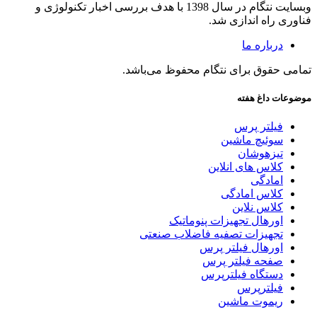
وبسایت نتگام در سال 1398 با هدف بررسی اخبار تکنولوژی و
فناوری راه اندازی شد.
درباره ما
تمامی حقوق برای نتگام محفوظ می‌باشد.
موضوعات داغ هفته
فیلتر پرس
سوئیچ ماشین
تیزهوشان
کلاس های انلاین
امادگی
کلاس امادگی
کلاس نلاین
اورهال تجهیزات پنوماتیک
تجهیزات تصفیه فاضلاب صنعتی
اورهال فیلتر پرس
صفحه فیلتر پرس
دستگاه فیلترپرس
فیلترپرس
ریموت ماشین