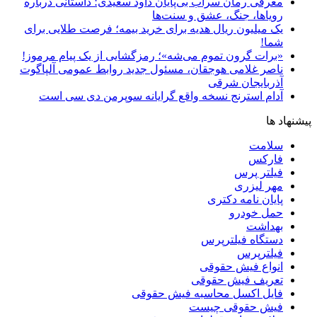
معرفی رمان سراب بی‌پایان داود سعیدی؛ داستانی درباره
رویاها، جنگ، عشق و سنت‌ها
یک میلیون ریال هدیه برای خرید بیمه؛ فرصت طلایی برای
شما!
«برات گرون تموم می‌شه»؛ رمزگشایی از یک پیام مرموز!
ناصر غلامی هوجقان، مسئول جدید روابط عمومی آلپاگوت
آذربایجان شرقی
آدام استرنج نسخه واقع گرایانه سوپرمن دی سی است
پیشنهاد ها
سلامت
فارکس
فیلتر پرس
مهر لیزری
پایان نامه دکتری
حمل خودرو
بهداشت
دستگاه فیلترپرس
فیلترپرس
انواع فیش حقوقی
تعریف فیش حقوقی
فایل اکسل محاسبه فیش حقوقی
فیش حقوقی چیست