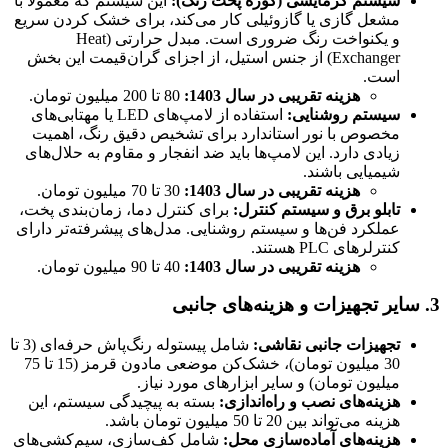
سیستم گرمایشی (کوره پخت رنگ)
:
این سیستم که معمولاً با
مشعل گازی یا گازوئیلی کار می‌کند، برای خشک کردن سریع
و یکنواخت رنگ ضروری است. مبدل حرارتی (Heat
Exchanger) از جنس استیل، از اجزای گران‌قیمت این بخش
است.
هزینه تقریبی در سال 1403
:
80 تا 200 میلیون تومان.
سیستم روشنایی
:
استفاده از لامپ‌های LED یا مهتابی‌های
مخصوص با نور استاندارد برای تشخیص دقیق رنگ، اهمیت
زیادی دارد. این لامپ‌ها باید ضد انفجار و مقاوم به حلال‌های
شیمیایی باشند.
هزینه تقریبی در سال 1403
:
30 تا 70 میلیون تومان.
تابلو برق و سیستم کنترل
:
برای کنترل دما، زمان‌بندی پخت،
عملکرد فن‌ها و سیستم روشنایی. مدل‌های پیشرفته‌تر دارای
کنترلرهای PLC هستند.
هزینه تقریبی در سال 1403
:
40 تا 90 میلیون تومان.
3. سایر تجهیزات و هزینه‌های جانبی
تجهیزات جانبی نقاشی
:
شامل پیستوله رنگ‌پاش حرفه‌ای (3 تا
30 میلیون تومان)، خشک‌کن موضعی مادون قرمز (15 تا 75
میلیون تومان) و سایر ابزارهای مورد نیاز.
هزینه‌های نصب و راه‌اندازی
:
بسته به پیچیدگی سیستم، این
هزینه می‌تواند بین 20 تا 50 میلیون تومان باشد.
هزینه‌های آماده‌سازی محل
:
شامل کف‌سازی، سیم‌کشی‌های