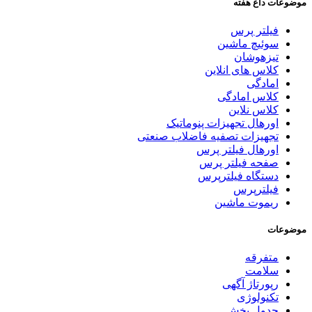
موضوعات داغ هفته
فیلتر پرس
سوئیچ ماشین
تیزهوشان
کلاس های انلاین
امادگی
کلاس امادگی
کلاس نلاین
اورهال تجهیزات پنوماتیک
تجهیزات تصفیه فاضلاب صنعتی
اورهال فیلتر پرس
صفحه فیلتر پرس
دستگاه فیلترپرس
فیلترپرس
ریموت ماشین
موضوعات
متفرقه
سلامت
رپورتاژ آگهی
تکنولوژی
جدول پخش