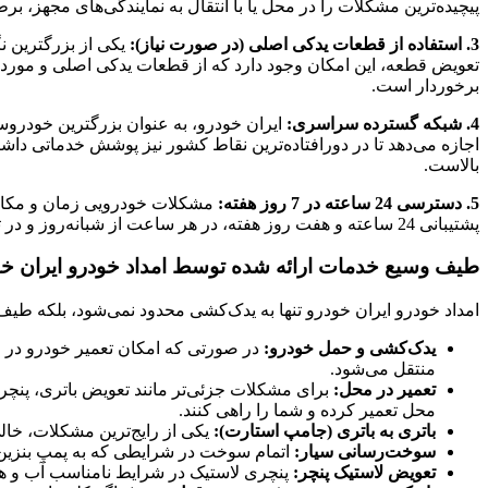
پیچیده‌ترین مشکلات را در محل یا با انتقال به نمایندگی‌های مجهز، بر
3. استفاده از قطعات یدکی اصلی (در صورت نیاز):
یکی از بزرگترین نگ
تعویض قطعه، این امکان وجود دارد که از قطعات یدکی اصلی و مورد 
برخوردار است.
4. شبکه گسترده سراسری:
ایران خودرو، به عنوان بزرگترین خودروس
اجازه می‌دهد تا در دورافتاده‌ترین نقاط کشور نیز پوشش خدماتی دا
بالاست.
5. دسترسی 24 ساعته در 7 روز هفته:
مشکلات خودرویی زمان و مکان ن
پشتیبانی 24 ساعته و هفت روز هفته، در هر ساعت از شبانه‌روز و در تمامی ایام سال، آماده پاسخگویی و اعزام امدادگر است.
طیف وسیع خدمات ارائه شده توسط امداد خودرو ایران خو
امداد خودرو ایران خودرو تنها به یدک‌کشی محدود نمی‌شود، بلکه طیف 
یدک‌کشی و حمل خودرو:
در صورتی که امکان تعمیر خودرو در محل
منتقل می‌شود.
تعمیر در محل:
برای مشکلات جزئی‌تر مانند تعویض باتری، پنچر
محل تعمیر کرده و شما را راهی کنند.
باتری به باتری (جامپ استارت):
یکی از رایج‌ترین مشکلات، خالی
سوخت‌رسانی سیار:
اتمام سوخت در شرایطی که به پمپ بنزین دس
تعویض لاستیک پنچر:
پنچری لاستیک در شرایط نامناسب آب و هوای