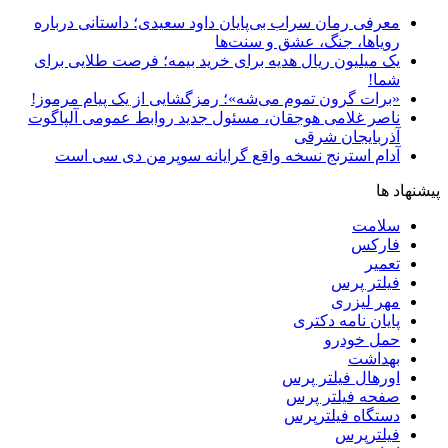
معرفی رمان سراب بی‌پایان داود سعیدی؛ داستانی درباره
رویاها، جنگ، عشق و سنت‌ها
یک میلیون ریال هدیه برای خرید بیمه؛ فرصت طلایی برای
شما!
«برات گرون تموم می‌شه»؛ رمزگشایی از یک پیام مرموز!
ناصر غلامی هوجقان، مسئول جدید روابط عمومی آلپاگوت
آذربایجان شرقی
آدام استرنج نسخه واقع گرایانه سوپرمن دی سی است
پیشنهاد ها
سلامت
فارکس
تعمیر
فیلتر پرس
مهر لیزری
پایان نامه دکتری
حمل خودرو
بهداشت
اورهال فیلتر پرس
صفحه فیلتر پرس
دستگاه فیلترپرس
فیلترپرس