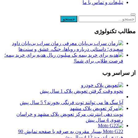
تبلیغات و تماس با ما
مطالب تکنولوژی
معرفی رمان سراب بی‌پایان داود
سعیدی؛ داستانی درباره رویاها، جنگ، عشق و سنت‌ها
یک میلیون ریال هدیه برای خرید بیمه؛
فرصت طلایی برای شما!
از سراسر وب
نحوه وقت گرفتن تعویض پلاک
1 سال پیش
آیا سگ ها می توانند توت فرنگی بخورند؟
5 سال پیش
نوبت دهی اینترنتی مرکز تعویض پلاک مشهد و خراسان
رضوی
4 سال پیش
Moto G22 بسیار مقرون به صرفه با صفحه نمایش 90
هرتزی، اندروید 12
4 سال پیش