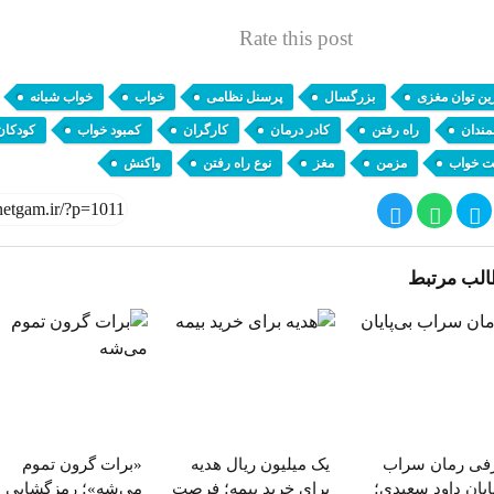
Rate this post
,
,
,
,
,
رین توان مغزی
بزرگسال
پرسنل نظامی
خواب
خواب شبانه
,
,
,
,
,
مندان
راه رفتن
کادر درمان
کارگران
کمبود خواب
کودکان
,
,
,
,
ت خواب
مزمن
مغز
نوع راه رفتن
واکنش
لب مرتبط
فی رمان سراب
یک میلیون ریال هدیه
«برات گرون تموم
ایان داود سعیدی؛
برای خرید بیمه؛ فرصت
می‌شه»؛ رمزگشایی ا