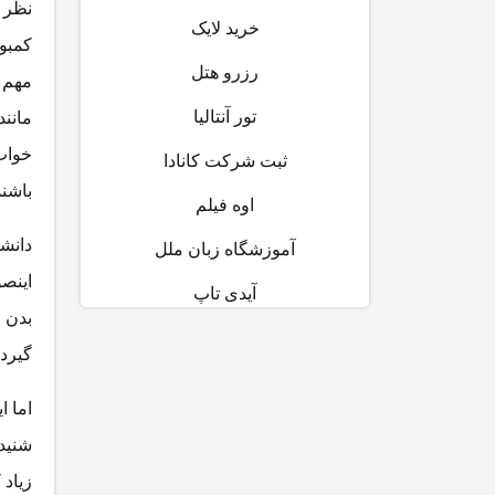
نظر ع
خرید لایک
کمبود
رزرو هتل
مهم 
تور آنتالیا
مانن
خواب 
ثبت شرکت کانادا
باشند
اوه فیلم
دانشم
آموزشگاه زبان ملل
اینصو
آیدی تاپ
بدن 
گیرد.
اما ا
شنیدا
زیاد 