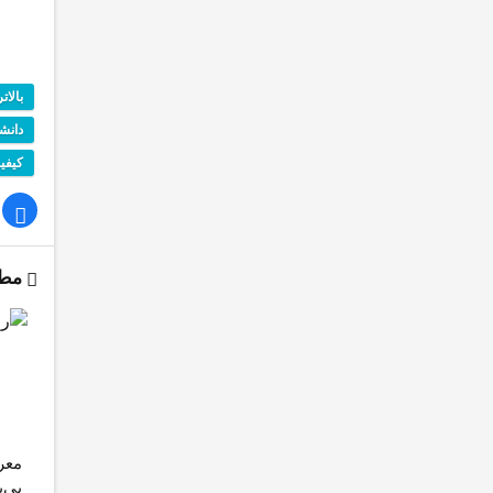
بالات
دانش
کیفی
مطا
معر
بی‌پ