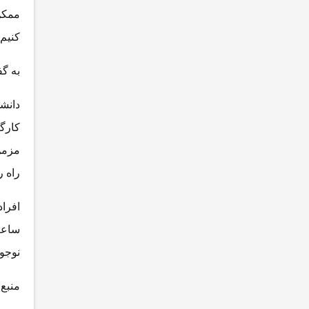
ممکن
کنیم 
به گف
دانشم
کارگ
مزمن
راه ر
ساعت
نوجوان ها هم 
منبع: