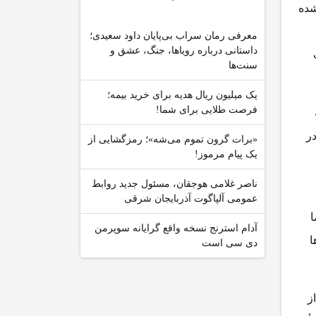
ام شده
معرفی رمان سراب بی‌پایان داود سعیدی؛
داستانی درباره رویاها، جنگ، عشق و
سنت‌ها
یک میلیون ریال هدیه برای خرید بیمه؛
فرصت طلایی برای شما!
ر
«برات گرون تموم می‌شه»؛ رمزگشایی از
یک پیام مرموز!
ناصر غلامی هوجقان، مسئول جدید روابط
عمومی آلپاگوت آذربایجان شرقی
ا
آدام استرنج نسخه واقع گرایانه سوپرمن
ا
دی سی است
گوید: «از