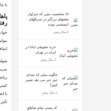
تا جا
10 شخصیت بتمن که سزاوار
پاه
نقشهای بزرگتر در سریالهای
رفت
انیمیشنی بودند
4 سال پیش
خواب
بتوان
خرید تشویقی اینابا در
اضاف
ایران در تهران
2 سال پیش
شواهد
می‌بر
چگونه مبلی که صدای
ریاضی
جیر جیر می دهد تعمیر
کنیم؟
کمتر 
2 سال پیش
یا ان
تأثیر
کد پستی تمام مناطق