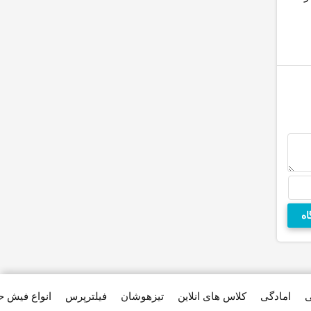
عمومی آلپاگوت
است
ابرقهرمانی 
آذربایجان شرقی
می‌کند
ی
امادگی
کلاس های انلاین
تیزهوشان
فیلترپرس
انواع فیش 