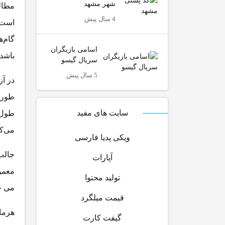
شهر مشهد
4 سال پیش
است، 
گام‌ه
اسامی بازیگران
باشد.
سریال گیسو
5 سال پیش
در آز
طور ک
سایت های مفید
طول 
می‌کش
ویکی پدیا فارسی
جالب 
آپارات
معمول
تولید محتوا
می خو
قیمت میلگرد
گیفت کارت