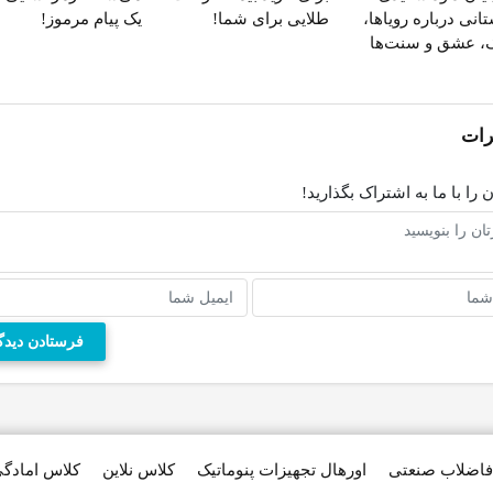
انی درباره رویاها،
طلایی برای شما!
یک پیام مرموز!
، عشق و سنت‌ها
ات
 را با ما به اشتراک بگذارید!
فاضلاب صنعتی
اورهال تجهیزات پنوماتیک
کلاس نلاین
کلاس امادگ