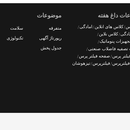
ات داغ هفته
موضوعات
رس
کلاس های انلاین
امادگی
متفرقه
سلامت
ادگی
کلاس نلاین
رپورتاژ آگهی
تکنولوژی
جهیزات پنوماتیک
جدول پخش
 تصفیه فاضلاب صنعتی
یلتر پرس
صفحه فیلتر پرس
فیلترپرس
فیلترپرس
تیزهوشان