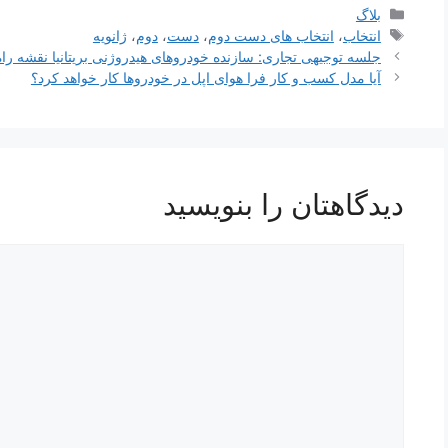
دسته‌ها
بلاگ
برچسب‌ها
انتخاب
،
انتخاب های دست دوم
،
دست
،
دوم
،
ژانویه
ناوبری
جلسه توجیهی تجاری: سازنده خودروهای هیدروژنی بریتانیا نقشه را
نوشته‌ها
آیا مدل کسب و کار فرا هوای اپل در خودروها کار خواهد کرد؟
دیدگاهتان را بنویسید
دیدگاه