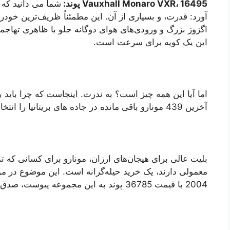
Vauxhall Monaro VXR، 16495 پوند:
شما می دانید که 
آورد: قدرت، و بسیاری از آن. این مطمئناً ظریف‌ترین خودرو
اگزوز بزرگ و ورودی‌های هوای دوگانه جلو با ظاهری تهاجمی
این یک کوپه برای سرعت است.
اما آیا این همه چیز است؟ به ندرت. اینجاست که چرا باید 
آخرین 439 مونارو باقی مانده در جاده های بریتانیا را انتخاب کنید.
بلیت عالی برای هیجان‌های ارزان، مونارو برای کسانی که تم
2004 با قیمت 36785 پوند به این مجموعه پیوست، صدق نمی‌کند.