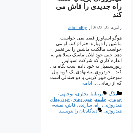
راه جدیدی را فاش می
کند
ژانویه 22, 2022
از
admin46y
هوگو اسپاورز فقط نمی خواست
ماشین را دوباره اختراع کند، او می
خواست مالکیت ماشین را نیز تغییر
دهد. حتی خود ایلان ماسک تسلا هم به
اندازه کاری که شرکت اسپااورز
ریورسیمپل به خود داده است نگاه می
کند. خودروی پیشنهادی یک کوپه پیل
سوختی فیبر کربنی با دو صندلی است
که از زمانی …
ادامه
دسته‌ها
برچسب‌ها
بلاگ
بریتانیا
،
تجاری
،
توجیهی
،
جدیدی
،
جلسه
،
خودروهای
،
خودروهای
هیدروژنی
،
راه
،
سازنده
،
فاش
،
نقشه
،
هیدروژنی
دیدگاه‌تان را بنویسید