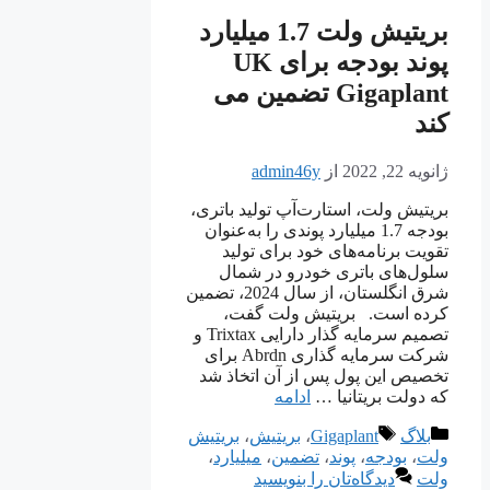
بریتیش ولت 1.7 میلیارد
پوند بودجه برای UK
Gigaplant تضمین می
کند
ژانویه 22, 2022
از
admin46y
بریتیش ولت، استارت‌آپ تولید باتری،
بودجه 1.7 میلیارد پوندی را به‌عنوان
تقویت برنامه‌های خود برای تولید
سلول‌های باتری خودرو در شمال
شرق انگلستان، از سال 2024، تضمین
کرده است. بریتیش ولت گفت،
تصمیم سرمایه گذار دارایی Trixtax و
شرکت سرمایه گذاری Abrdn برای
تخصیص این پول پس از آن اتخاذ شد
که دولت بریتانیا …
ادامه
دسته‌ها
برچسب‌ها
بلاگ
Gigaplant
،
بریتیش
،
بریتیش
ولت
،
بودجه
،
پوند
،
تضمین
،
میلیارد
،
ولت
دیدگاه‌تان را بنویسید