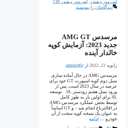
لندروور دیفندر
،
لندروور دیفندر 130
دیدگاه‌تان را بنویسید
مرسدس AMG GT
جدید 2023: آزمایش کوپه
خالدار آینده
ژانویه 22, 2022
از
admin46y
مرسدس AMG در حال آماده سازی
نسل دوم کوپه اسپورت GT خود برای
عرضه در سال 2023 است، پس از
ورود نسل هفتم رودستر SL. توسعه
SL برای اولین بار به طور کامل
توسط بخش عملکرد مرسدس-AMG
در افالترباخ انجام شد – و GT اساساً
به عنوان یک نسخه کوپه سخت از آن
خودرو …
ادامه