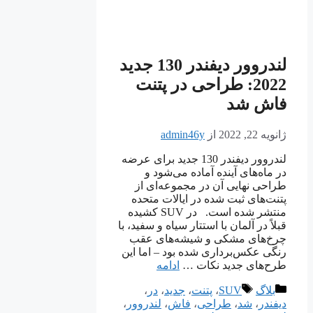
لندروور دیفندر 130 جدید
2022: طراحی در پتنت
فاش شد
ژانویه 22, 2022
از
admin46y
لندروور دیفندر 130 جدید برای عرضه
در ماه‌های آینده آماده می‌شود و
طراحی نهایی آن در مجموعه‌ای از
پتنت‌های ثبت شده در ایالات متحده
منتشر شده است. در SUV کشیده
قبلاً در آلمان با استتار سیاه و سفید، با
چرخ‌های مشکی و شیشه‌های عقب
رنگی عکس‌برداری شده بود – اما این
طرح‌های جدید نکات …
ادامه
دسته‌ها
برچسب‌ها
بلاگ
SUV
،
پتنت
،
جدید
،
در
،
دیفندر
،
شد
،
طراحی
،
فاش
،
لندروور
،