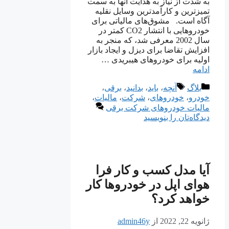
به شدت از نیاز به هدایت آنها به سمت
تمیزترین و کارآمدترین وسایل نقلیه
آگاه است. مشوق‌های مالیاتی برای
خودروهایی با انتشار CO2 کمتر در
سال 2002 معرفی شد، که منجر به
افزایش تقاضا برای دیزل و ایجاد بازار
اولیه برای خودروهای هیبریدی …
ادامه
دسته‌ها
برچسب‌ها
بلاگ
آنچه
،
باید
،
بدانید
،
برقی
،
خودرو
،
خودروهای
،
شرکت
،
مالیات
،
مالیات خودروهای شرکت برقی
دیدگاه‌تان را بنویسید
آیا مدل کسب و کار فرا
هوای اپل در خودروها کار
خواهد کرد؟
ژانویه 22, 2022
از
admin46y