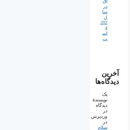
اق
در
سا
ل
202
4
اس
ت
آخرین
دیدگاه‌ها
یک
نویسندهٔ
دیدگاه
در
وردپرس
در
سلام