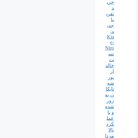
خری
د
تقری
با
جدی
د:
Kia
e-
Niro
تس
ت
خالد
ار
پور
شه
تایکا
ن به
روز
شده
و با
عمل
کرد
بالا
مزدا