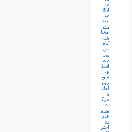
به
ایالا
ت
متح
ده،
مشا
غل
کاه
ش
می
یابد
اشک
ودا
سوپ
رب
آماد
ه
بازگ
ش
ت با
قدر
ت
احتر