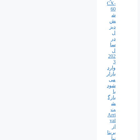
CX-
60
ش
ش
دیز
ل
در
سا
ل
202
3
وارد
بازار
می
شود
با
بازگ
ش
ت
Arri
val
از
بریتا
نیا