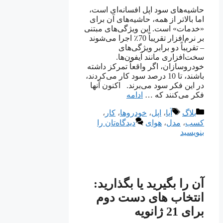
حاشیه‌های سود اپل افسانه‌ای است،
اما بالاتر از همه، حاشیه‌های آن برای
«خدمات» است. این ویژگی‌های مبتنی
بر نرم‌افزار تقریباً 70٪ اجرا می‌شوند
– تقریباً دو برابر ویژگی‌های
سخت‌افزاری مانند آیفون‌ها.
خودروسازان، اگر واقعاً تمرکز داشته
باشند، تا 10 درصد سود کار می‌کردند،
در این فکر سود می‌برند. اکنون آنها
فکر می‌کنند که …
ادامه
دسته‌ها
برچسب‌ها
بلاگ
آیا
،
اپل
،
خودروها
،
کار
،
کسب
،
مدل
،
هوای
دیدگاه‌تان را
بنویسید
آن را بگیرید یا بگذارید:
انتخاب های دست دوم
برای 21 ژانویه