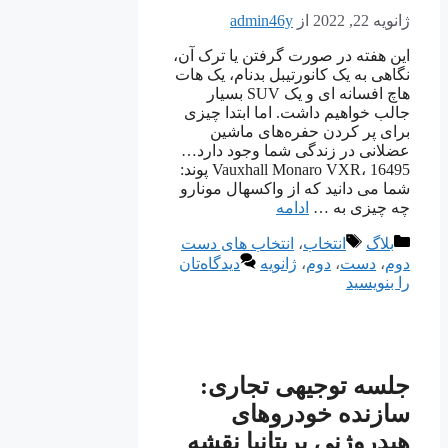
ژانویه 22, 2022
از
admin46y
این هفته در صورت گرفتن یا ترک آن،
نگاهی به یک کانورتیبل بدنام، یک هات
هاچ افسانه ای و یک SUV بسیار
جالب خواهیم داشت. اما ابتدا چیزی
برای پر کردن حفره‌های ماشین
عضلانی در زندگی شما وجود دارد…
Vauxhall Monaro VXR، 16495 پوند:
شما می دانید که از واکسهال مونارو
چه چیزی به …
ادامه
دسته‌ها
برچسب‌ها
بلاگ
انتخاب
،
انتخاب های دست
دوم
،
دست
،
دوم
،
ژانویه
دیدگاه‌تان
را بنویسید
جلسه توجیهی تجاری:
سازنده خودروهای
هیدروژنی بریتانیا نقشه