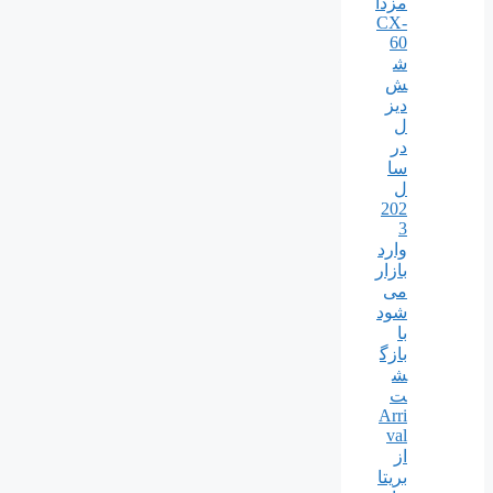
مزدا
CX-
60
ش
ش
دیز
ل
در
سا
ل
202
3
وارد
بازار
می
شود
با
بازگ
ش
ت
Arri
val
از
بریتا