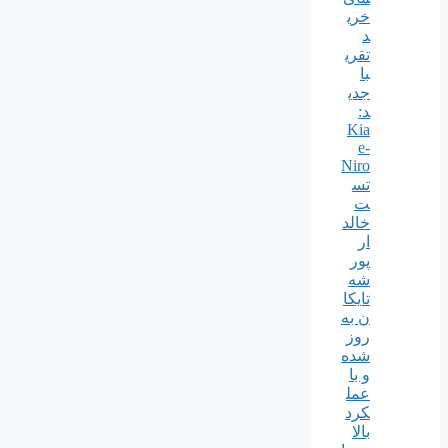
خری
د
تقری
با
جدی
د:
Kia
e-
Niro
تس
ت
خالد
ار
پور
شه
تایکا
ن به
روز
شده
و با
عمل
کرد
بالا