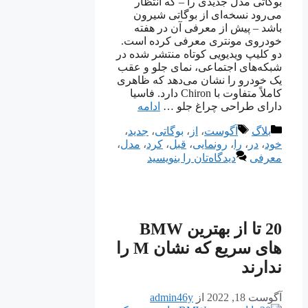
بوگاتی مدل جدیدی را – که انتظار
می‌رود نسخه‌ای از بوگاتی شیرون
باشد – پیش از معرفی آن در هفته
خودروی مونتری معرفی کرده است.
دو کلیپ ویدیویی کوتاه منتشر شده در
شبکه‌های اجتماعی، نمای جلو و عقب
یک خودرو را نشان می‌دهد که ظاهری
کاملاً متفاوت با Chiron دارد. فاسیا
دارای طراحی چراغ جلو …
ادامه
دسته‌ها
برچسب‌ها
بلاگ
آگوست
،
از
،
بوگاتی
،
جدید
،
خود
،
در
،
را
،
رونمایی
،
قبل
،
کرد
،
مدل
،
معرفی
دیدگاه‌تان را بنویسید
20 تا از بهترین BMW
های سریع که نشان M را
ندارند
آگوست 18, 2022
از
admin46y