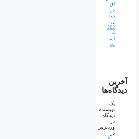
اق
در
سا
ل
202
4
اس
ت
آخرین
دیدگاه‌ها
یک
نویسندهٔ
دیدگاه
در
وردپرس
در
سلام