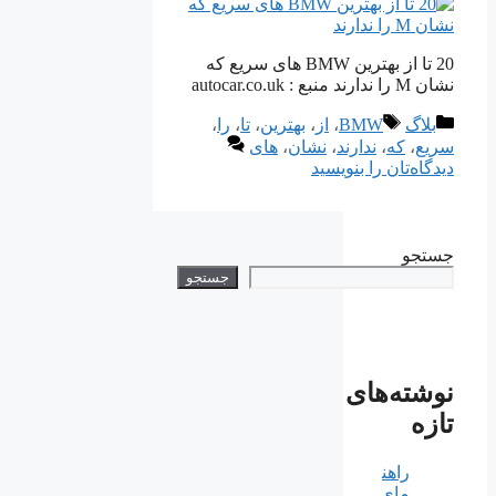
20 تا از بهترین BMW های سریع که
نشان M را ندارند منبع : autocar.co.uk
دسته‌ها
برچسب‌ها
بلاگ
BMW
،
از
،
بهترین
،
تا
،
را
،
سریع
،
که
،
ندارند
،
نشان
،
های
دیدگاه‌تان را بنویسید
جستجو
جستجو
نوشته‌های
تازه
راهن
مای