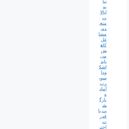
نیا
به
ایالا
ت
متح
ده،
مشا
غل
کاه
ش
می
یابد
اشک
ودا
سوپ
رب
آماد
ه
بازگ
ش
ت با
قدر
ت
احتر