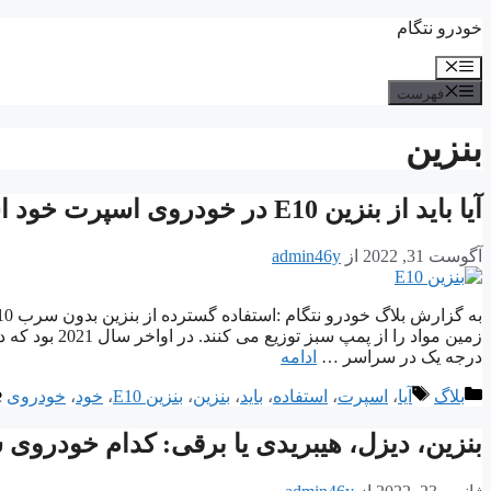
پرش
خودرو نتگام
به
فهرست
محتوا
فهرست
بنزین
آیا باید از بنزین E10 در خودروی اسپرت خود استفاده کنم؟
آگوست 31, 2022
از
admin46y
زمین مواد را ا
درجه یک در سراسر …
ادامه
دسته‌ها
برچسب‌ها
بلاگ
آیا
،
اسپرت
،
استفاده
،
باید
،
بنزین
،
بنزین E10
،
خود
،
خودروی
بنزین، دیزل، هیبریدی یا برقی: کدام خودرو