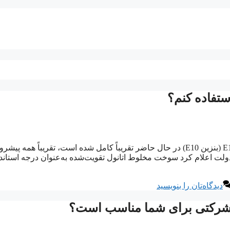
به گزارش بلاگ خودرو نتگام :استفاده گسترده از بنزین بدون سرب E10 (بنزین E10) در حال حاضر تقریباً کامل شده است، تقریباً همه
ز پمپ سبز توزیع می کنند. در اواخر سال 2021 بود که دولت اعلام کرد سوخت مخلوط اتانول تقویت‌شده به‌عنوان درجه است
دیدگاه‌تان را بنویسید
ی شرکتی برای شما مناسب است؟