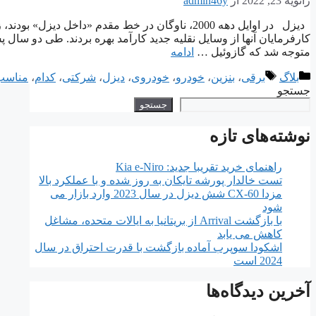
ژانویه 23, 2022
از
admin46y
متوجه شد که گازوئیل …
ادامه
دسته‌ها
برچسب‌ها
بلاگ
برقی
،
بنزین
،
خودرو
،
خودروی
،
دیزل
،
شرکتی
،
کدام
،
مناسب
جستجو
جستجو
نوشته‌های تازه
راهنمای خرید تقریبا جدید: Kia e-Niro
تست خالدار پورشه تایکان به روز شده و با عملکرد بالا
مزدا CX-60 شش دیزل در سال 2023 وارد بازار می
شود
با بازگشت Arrival از بریتانیا به ایالات متحده، مشاغل
کاهش می یابد
اشکودا سوپرب آماده بازگشت با قدرت احتراق در سال
2024 است
آخرین دیدگاه‌ها