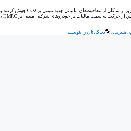
دیزل در اوایل دهه 2000، ناوگان در خط مقدم «داخل دیزل» بودند، زیرا رانندگان از معافیت‌های مالیاتی جدید مبتنی بر CO2 جهش کردند و
کارفرمایان آنها از وسایل نقلیه جدید کارآمد بهره بردند. طی دو سال پس از حرکت به سمت ما
،
هیبریدی
دیدگاه‌تان را بنویسید