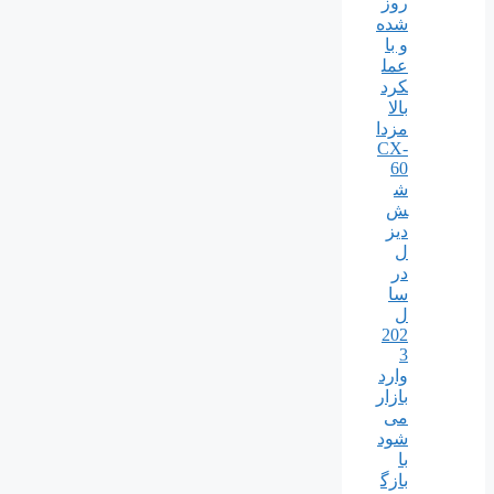
روز
شده
و با
عمل
کرد
بالا
مزدا
CX-
60
ش
ش
دیز
ل
در
سا
ل
202
3
وارد
بازار
می
شود
با
بازگ