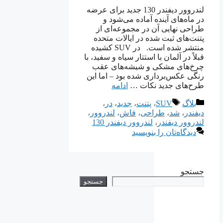
لندروور دیفندر 130 جدید برای عرضه
در ماه‌های آینده آماده می‌شود و
طراحی نهایی آن در مجموعه‌ای از
پتنت‌های ثبت شده در ایالات متحده
منتشر شده است. در SUV کشیده
قبلاً در آلمان با استتار سیاه و سفید، با
چرخ‌های مشکی و شیشه‌های عقب
رنگی عکس‌برداری شده بود – اما این
طرح‌های جدید نکات …
ادامه
دسته‌ها
برچسب‌ها
بلاگ
SUV
،
پتنت
،
جدید
،
در
،
دیفندر
،
شد
،
طراحی
،
فاش
،
لندروور
،
لندروور دیفندر
،
لندروور دیفندر 130
دیدگاه‌تان را بنویسید
جستجو
جستجو