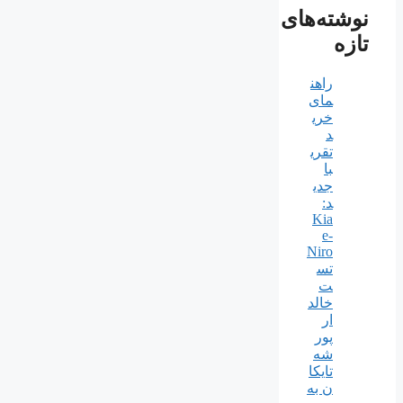
نوشته‌های
تازه
راهن
مای
خری
د
تقری
با
جدی
د:
Kia
e-
Niro
تس
ت
خالد
ار
پور
شه
تایکا
ن به