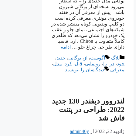
بوگاتی مدل جدیدی را – که انتظار
می‌رود نسخه‌ای از بوگاتی شیرون
باشد – پیش از معرفی آن در هفته
خودروی مونتری معرفی کرده است.
دو کلیپ ویدیویی کوتاه منتشر شده در
شبکه‌های اجتماعی، نمای جلو و عقب
یک خودرو را نشان می‌دهد که ظاهری
کاملاً متفاوت با Chiron دارد. فاسیا
دارای طراحی چراغ جلو …
ادامه
دسته‌ها
برچسب‌ها
بلاگ
آگوست
،
از
،
بوگاتی
،
جدید
،
خود
،
در
،
را
،
رونمایی
،
قبل
،
کرد
،
مدل
،
معرفی
دیدگاه‌تان را بنویسید
لندروور دیفندر 130 جدید
2022: طراحی در پتنت
فاش شد
ژانویه 22, 2022
از
admin46y