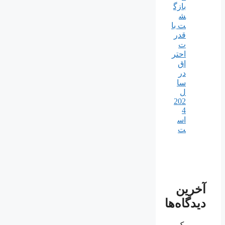
بازگ
ش
ت با
قدر
ت
احتر
اق
در
سا
ل
202
4
اس
ت
آخرین
دیدگاه‌ها
یک