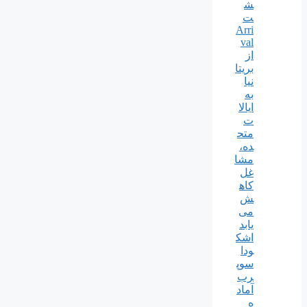
ش
ت
Arri
val
از
بریتا
نیا
به
ایالا
ت
متح
ده،
مشا
غل
کاه
ش
می
یابد
اشک
ودا
سوپ
رب
آماد
ه