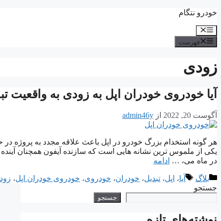
پرش
خودرو نتگام
به
فهرست
محتوا
فهرست
زودی
آیا خودروی خودران اپل به زودی به واقعیت ت
آگوست 20, 2022
از
admin46y
هر گونه استخدام بزرگ خودرو در اپل باعث علاقه مجدد به پروژه در حا
یکی از ملموس ترین نشانه هایی است که سازنده آیفون همچنان آینده 
در ماه می، …
ادامه
دسته‌ها
برچسب‌ها
بلاگ
آیا
،
اپل
،
تبدیل
،
خودران
،
خودروی
،
خودروی خودران اپل
،
زود
جستجو
جستجو
نوشته‌های تازه