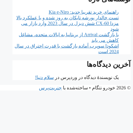
راهنمای خرید تقریبا جدید: Kia e-Niro
تست خالدار پورشه تایکان به روز شده و با عملکرد بالا
مزدا CX-60 شش دیزل در سال 2023 وارد بازار می
شود
با بازگشت Arrival از بریتانیا به ایالات متحده، مشاغل
کاهش می یابد
اشکودا سوپرب آماده بازگشت با قدرت احتراق در سال
2024 است
آخرین دیدگاه‌ها
یک نویسندهٔ دیدگاه در وردپرس
در
سلام دنیا!
© 2026 خودرو نتگام
• ساخته‌شده با
جنریت‌پرس