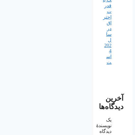
قدر
ت
احتر
اق
در
سا
ل
202
4
اس
ت
آخرین
دیدگاه‌ها
یک
نویسندهٔ
دیدگاه