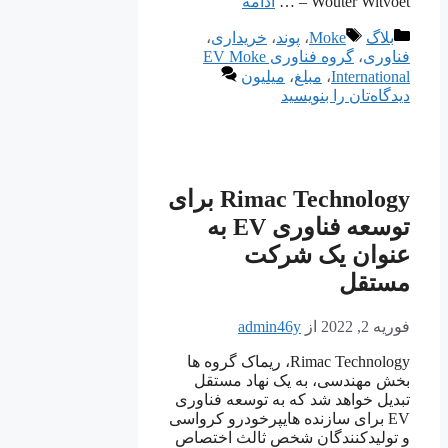
Wouter Witvoet – …
ادامه
دسته‌ها
برچسب‌ها
بلاگ
Moke
،
پوند
،
خریداری
،
فناوری
،
گروه فناوری EV Moke
International
،
مبلغ
،
میلیون
دیدگاه‌تان را بنویسید
Rimac Technology برای
توسعه فناوری EV به
عنوان یک شرکت
مستقل
فوریه 2, 2022
از
admin46y
Rimac Technology، ریماک گروه ها
بخش مهندسی، به یک نهاد مستقل
تبدیل خواهد شد که به توسعه فناوری
EV برای سازنده هایپرخودرو کرواسی
و تولیدکنندگان شخص ثالث اختصاص