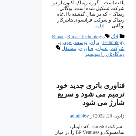
یافته است. گروه ریماک اکنون از دو
شرکت تشکیل شده است: بوگاتی
ریماک – که در سال گذشته با ادغام
ریماک و شرکت فرانسوی هایپرکار
بوگاتی …
ادامه
دسته‌ها
برچسب‌ها
بلاگ
،
Rimac Technology
،
Rimac
Technology
،
برای
،
توسعه
،
خودرو
،
شرکت
،
عنوان
،
فناوری
،
مستقل
دیدگاه‌تان را بنویسید
فناوری باتری جدید خود
ترمیم می شود و سریع
شارژ می شود
ژانویه 28, 2022
از
admin46y
شرکت storedot، که دایملر،
سامسونگ و BP Ventures را در میان