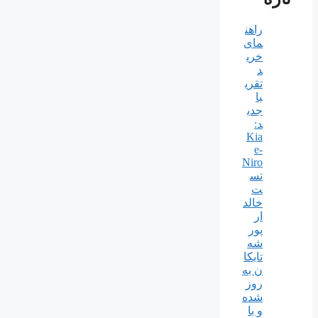
راهن
مای
خری
د
تقری
با
جدی
د:
Kia
e-
Niro
تس
ت
خالد
ار
پور
شه
تایکا
ن به
روز
شده
و با