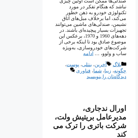
صندلی‌ها ممکن است اولین چیزی
نباشد که هنگام تفکر در مورد
تکنولوژی خودرو به ذهن خطور
می‌کند، اما برخلاف مبل‌های اتاق
نشیمن، صندلی‌های ماشین می‌توانند
تجهیزات بسیار پیچیده‌ای باشند. در
دهه‌های 1960 و 1970، برعکس این
موضوع صادق بود تا اینکه برخی از
شرکت‌های خودروسازی، به‌ویژه
ساب و ولوو، …
ادامه
دسته‌ها
برچسب‌ها
بلاگ
آخرین
،
بنتلی
،
پوست
،
چگونه
،
زیبا
،
شما
،
فناوری
دیدگاه‌تان را بنویسید
اورال ندجاری،
مدیرعامل بریتیش ولت،
شرکت باتری را ترک می
کند