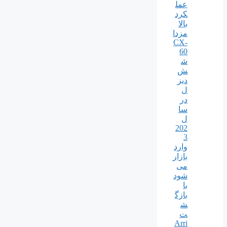
عمل
کرد
بالا
مزدا
CX-
60
ش
ش
دیز
ل
در
سا
ل
202
3
وارد
بازار
می
شود
با
بازگ
ش
ت
Arri