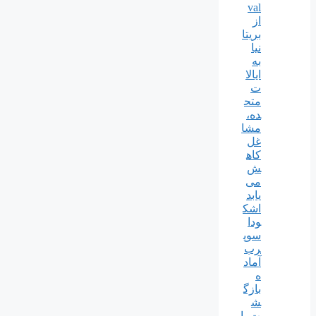
val
از
بریتا
نیا
به
ایالا
ت
متح
ده،
مشا
غل
کاه
ش
می
یابد
اشک
ودا
سوپ
رب
آماد
ه
بازگ
ش
ت با