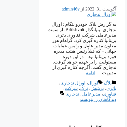
آگوست 31, 2022
از
admin46y
به گزارش بلاگ خودرو نتگام : اورال
ندجاری، بنیانگذار Britishvolt، از سمت
مدیرعاملی شرکت فناوری باتری
بریتانیا کناره گیری کرد. گراهام هور
معاون مدیر عامل و رئیس عملیات
جهانی – که قبلاً رئیس هیئت مدیره
فورد بریتانیا بود – در این دوره
مسئولیت را بر عهده خواهد گرفت.
ندجاری گفت: اگرچه کناره گیری از
مدیریت …
ادامه
دسته‌ها
برچسب‌ها
بلاگ
اورال
،
اورال ندجاری
،
باتری
،
بریتیش
،
ترک
،
شرکت
،
فناوری
،
مدیرعامل
،
ندجاری
دیدگاه‌تان را بنویسید