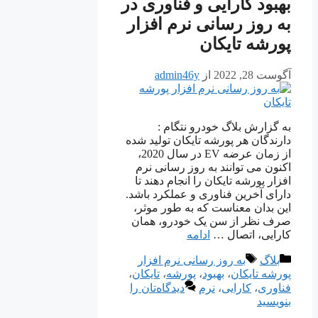
بهبود کارایی و فناوری در
به روز رسانی نرم افزار
پورشه تایکان
آگوست 28, 2022
از
admin46y
به گزارش بلاگ خودرو نتگام :
دارندگان هر پورشه تایکان تولید شده
از زمان عرضه EV در سال 2020،
اکنون می توانند به روز رسانی نرم
افزار پورشه تایکان را انجام دهند تا
دارای آخرین فناوری و عملکرد باشد.
این بدان معناست که به طور موثر،
صرف نظر از سن یک خودرو، همان
کارایی، اتصال …
ادامه
دسته‌ها
برچسب‌ها
بلاگ
به روز رسانی نرم افزار
پورشه تایکان
،
بهبود
،
پورشه
،
تایکان
،
فناوری
،
کارایی
،
نرم
دیدگاه‌تان را
بنویسید