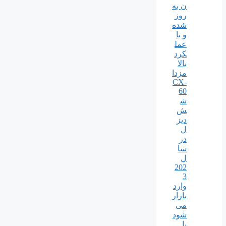
ن به
روز
شده
و با
عمل
کرد
بالا
مزدا
CX-
60
ش
ش
دیز
ل
در
سا
ل
202
3
وارد
بازار
می
شود
با