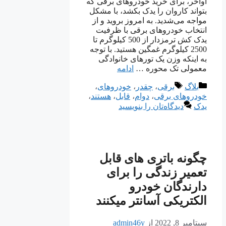
اواخر، برای خرید خودروهای برقی که
بتواند کاروان را یدک بکشد، با مشکل
مواجه می‌شدید. به امروز بروید و از
انتخاب خودروهای برقی با ظرفیت
یدک کش ترمزدار از 500 کیلوگرم تا
2500 کیلوگرم غمگین هستید. با توجه
به اینکه وزن یک تورهای خانوادگی
معمولی تک محوره …
ادامه
دسته‌ها
برچسب‌ها
بلاگ
برقی
،
چقدر
،
خودروهای
،
خودروهای برقی
،
دوام
،
قابل
،
هستند
،
یدک
دیدگاه‌تان را بنویسید
چگونه باتری های قابل
تعمیر زندگی را برای
دارندگان خودرو
الکتریکی آسانتر میکنند
سپتامبر 8, 2022
از
admin46y