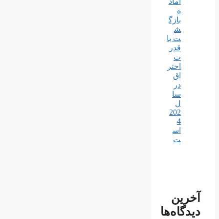
آماد
ه
بازگ
ش
ت با
قدر
ت
احتر
اق
در
سا
ل
202
4
اس
ت
آخرین
دیدگاه‌ها