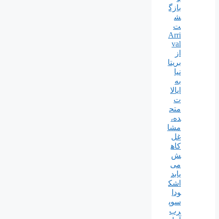
بازگ
ش
ت
Arri
val
از
بریتا
نیا
به
ایالا
ت
متح
ده،
مشا
غل
کاه
ش
می
یابد
اشک
ودا
سوپ
رب