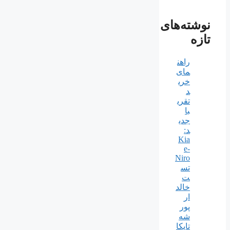
نوشته‌های
تازه
راهن
مای
خری
د
تقری
با
جدی
د:
Kia
e-
Niro
تس
ت
خالد
ار
پور
شه
تایکا