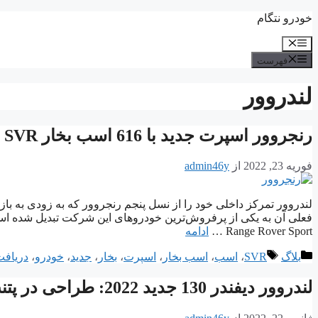
پرش
خودرو نتگام
به
فهرست
محتوا
فهرست
لندروور
رنجروور اسپرت جدید با 616 اسب بخار SVR به همراه EV
فوریه 23, 2022
از
admin46y
Range Rover Sport …
ادامه
دسته‌ها
برچسب‌ها
بلاگ
SVR
،
اسب
،
اسب بخار
،
اسپرت
،
بخار
،
جدید
،
خودرو
،
دریاف
لندروور دیفندر 130 جدید 2022: طراحی در پتنت فاش شد