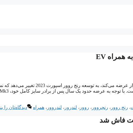
لندروور تمرکز داخلی خود را از نسل پنجم رنجروور که به زودی به بازار عرضه می‌کند، به توسعه رنج روور اسپورت 23
فعلی آن به یکی از پرفروش‌ترین خودروهای این شرکت تبدیل شده است. با توجه به عرضه حدود یک سال پس از برادر سایز کامل خود،
ت
،
رنج روور
،
رنجروور
،
روور
،
لندرور
،
لندروور
،
همراه
دیدگاه‌تان را ب