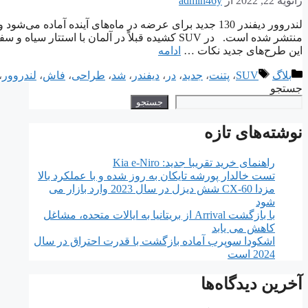
ژانویه 22, 2022
از
admin46y
لندروور دیفندر 130 جدید برای عرضه در ماه‌های آینده آما
منتشر شده است. در SUV کشیده قبلاً در آلمان با
این طرح‌های جدید نکات …
ادامه
دسته‌ها
برچسب‌ها
بلاگ
SUV
،
پتنت
،
جدید
،
در
،
دیفندر
،
شد
،
طراحی
،
فاش
،
لندروور
،
جستجو
جستجو
نوشته‌های تازه
راهنمای خرید تقریبا جدید: Kia e-Niro
تست خالدار پورشه تایکان به روز شده و با عملکرد بالا
مزدا CX-60 شش دیزل در سال 2023 وارد بازار می
شود
با بازگشت Arrival از بریتانیا به ایالات متحده، مشاغل
کاهش می یابد
اشکودا سوپرب آماده بازگشت با قدرت احتراق در سال
2024 است
آخرین دیدگاه‌ها