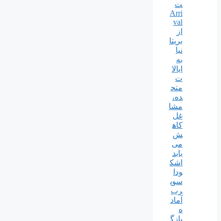
ت
Arri
val
از
بریتا
نیا
به
ایالا
ت
متح
ده،
مشا
غل
کاه
ش
می
یابد
اشک
ودا
سوپ
رب
آماد
ه
بازگ