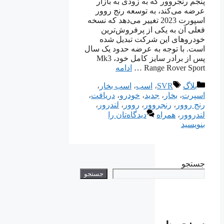
پنجم رنجروور که به زودی به بازار
عرضه می‌کند، به توسعه رنج روور
اسپورت 2023 تغییر می‌دهد که نسخه
فعلی آن به یکی از پرفروش‌ترین
خودروهای این شرکت تبدیل شده
است. با توجه به عرضه حدود یک سال
پس از برادر سایز کامل خود، Mk3
Range Rover Sport …
ادامه
دسته‌ها
برچسب‌ها
بلاگ
SVR
،
اسب
،
اسب بخار
،
اسپرت
،
بخار
،
جدید
،
خودرو
،
دریافت
،
رنج روور
،
رنجروور
،
روور
،
لندرور
،
لندروور
،
همراه
دیدگاه‌تان را
بنویسید
جستجو
جستجو