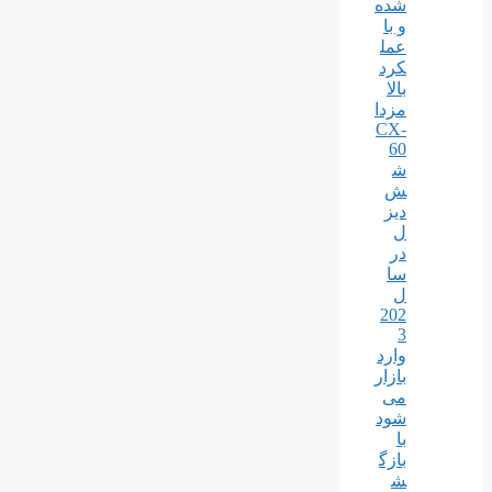
شده
و با
عمل
کرد
بالا
مزدا
CX-
60
ش
ش
دیز
ل
در
سا
ل
202
3
وارد
بازار
می
شود
با
بازگ
ش