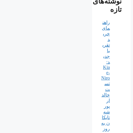
نوشته‌های
تازه
راهن
مای
خری
د
تقری
با
جدی
د:
Kia
e-
Niro
تس
ت
خالد
ار
پور
شه
تایکا
ن به
روز