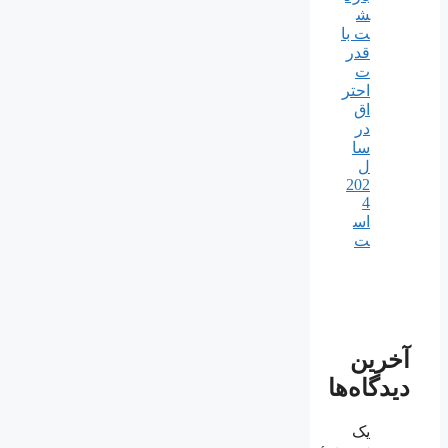
ش
ت با
قدر
ت
احتر
اق
در
سا
ل
202
4
اس
ت
آخرین
دیدگاه‌ها
یک