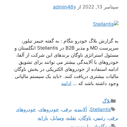
سپتامبر 13, 2022
از
admin46y
به گزارش بلاگ خودرو نتگام : به گفته جیمز تیلور،
سرپرست MD و مدیر B2B در Stellantis انگلستان و
مسئول استراتژی ناوگان برندهای این شرکت از آلفا،
خودروهای با آلایندگی بیشتر می توانند برای تشویق
ادامه استفاده از خودروهای الکتریکی در بخش ناوگان
مالیات بیشتری دریافت کنند. «باید یک سیستم مالیاتی
وجود داشته باشد که …
ادامه
دسته‌ها
بلاگ
برچسب‌ها
Stellantis
،
آلاینده
،
برقی
،
خودروهای
،
خودروهای
برقی
،
رئیس
،
ناوگان
،
نقلیه
،
وسایل
،
یارانه
دیدگاه‌تان را بنویسید