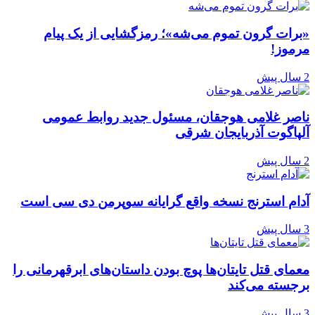
«برات گرون تموم می‌شه»؛ رمزگشایی از یک پیام
مرموز!
2 سال پیش
ناصر غلامی هوجقان، مسئول جدید روابط عمومی
آلپاگوت آذربایجان شرقی
2 سال پیش
آدام استرنج نسخه واقع گرایانه سوپرمن دی سی است
3 سال پیش
معمای قتل تایتان‌ها پوچ بودن داستان‌های ابرقهرمانی را
برجسته می‌کند
3 سال پیش