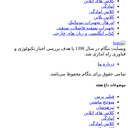
کلاس های انلاین
امادگی
کلاس امادگی
کلاس نلاین
اورهال تجهیزات پنوماتیک
تجهیزات تصفیه فاضلاب صنعتی
کتاب انگلیسی و زبان های خارجی
وبسایت نتگام در سال 1398 با هدف بررسی اخبار تکنولوژی و
فناوری راه اندازی شد.
درباره ما
تمامی حقوق برای نتگام محفوظ می‌باشد.
موضوعات داغ هفته
فیلتر پرس
سوئیچ ماشین
تیزهوشان
کلاس های انلاین
امادگی
کلاس امادگی