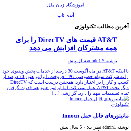
آموزشگاه زبان ملل
آیدی تاپ
آخرین مطالب تکنولوژی
AT&T قیمت های DirecTV را برای
همه مشترکان افزایش می دهد
نوشته
5 سال پیش
admin1
با اينكه AT&T در ماه آگوست 30 درصد از خدمات پخش ویدیوی خود
را به شرکت سهام خصوصی TPG فروخت، اپراتور هنوز 70 درصد از
کسب و کار را در اختیار دارد. همچنین درست است که DirecTV
دیگر تحت AT&T عمل نمی کند، اما اپراتور هنوز هم قدرت گرفتن
تمام تصمیمات مهم را دارد. گزارشی […]
تکنولوژی
مانیتورهای قابل حمل Innocn
نوشته
admin1
نظرات:
۰
5 سال پیش