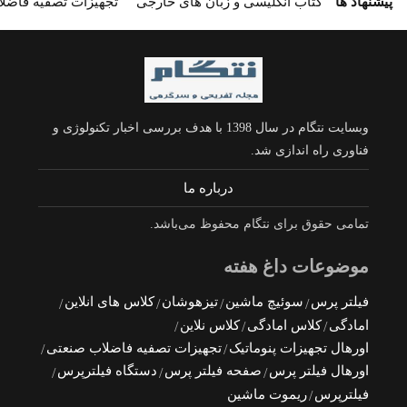
پیشنهاد ها
کتاب انگلیسی و زبان های خارجی
تجهیزات تصفیه فاضل
وبسایت نتگام در سال 1398 با هدف بررسی اخبار تکنولوژی و
فناوری راه اندازی شد.
درباره ما
تمامی حقوق برای نتگام محفوظ می‌باشد.
موضوعات داغ هفته
فیلتر پرس
سوئیچ ماشین
تیزهوشان
کلاس های انلاین
امادگی
کلاس امادگی
کلاس نلاین
اورهال تجهیزات پنوماتیک
تجهیزات تصفیه فاضلاب صنعتی
اورهال فیلتر پرس
صفحه فیلتر پرس
دستگاه فیلترپرس
فیلترپرس
ریموت ماشین