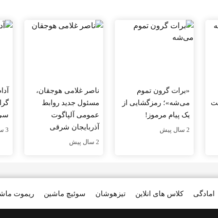
«برات گرون تموم
ناصر غلامی هوجقان،
آدا
صت
می‌شه»؛ رمزگشایی از
مسئول جدید روابط
گرا
یک پیام مرموز!
عمومی آلپاگوت
سی
آذربایجان شرقی
2 سال پیش
3 سال پیش
2 سال پیش
امادگی
کلاس های انلاین
تیزهوشان
سوئیچ ماشین
ریموت ماش