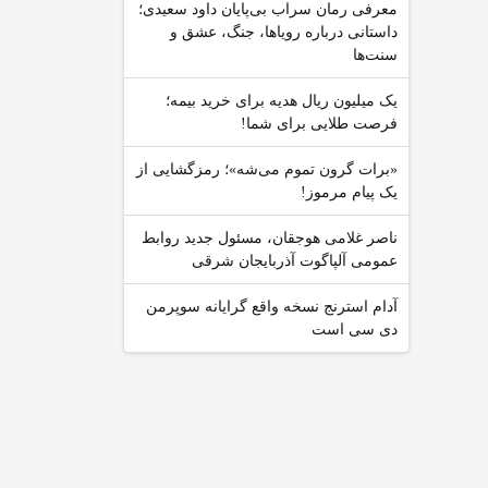
معرفی رمان سراب بی‌پایان داود سعیدی؛
داستانی درباره رویاها، جنگ، عشق و
سنت‌ها
یک میلیون ریال هدیه برای خرید بیمه؛
فرصت طلایی برای شما!
«برات گرون تموم می‌شه»؛ رمزگشایی از
یک پیام مرموز!
ناصر غلامی هوجقان، مسئول جدید روابط
عمومی آلپاگوت آذربایجان شرقی
آدام استرنج نسخه واقع گرایانه سوپرمن
دی سی است