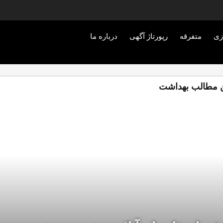
زی
متفرقه
رپورتاژ آگهی
درباره ما
 مطالب بهداشت