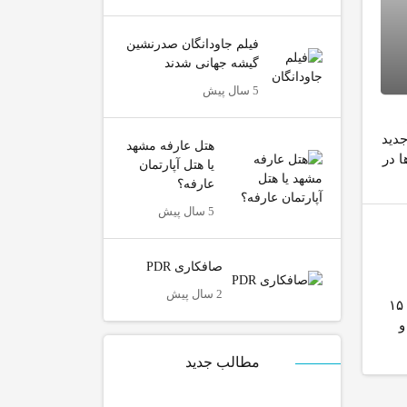
فیلم جاودانگان صدرنشین
گیشه جهانی شدند
5 سال پیش
جدید
هتل عارفه مشهد
ا در
یا هتل آپارتمان
عارفه؟
5 سال پیش
صافکاری PDR
2 سال پیش
زیره سبز از تیره جعفری، گیاهی کوچک، علفی، به ارتفاع ۱۵
و
مطالب جدید