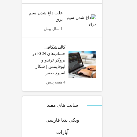
علت داغ شدن سیم
برق
1 سال پیش
کالبدشکافی
حساب‌های ECN در
بروکر ترندو و
اپوفایننس | شکار
اسپرد صفر
4 هفته پیش
سایت های مفید
ویکی پدیا فارسی
آپارات