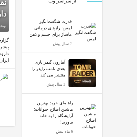
از سراسر وب
نق
دا
قدرت شگفت‌انگیز
نوش
لمس: رازهای درمانی
ماساژ برای جسم و ذهن
گزارش
2 سال پیش
پیشرف
داروه
ایران
آمازون گیمز بازی
بعدی تامب رایدر را
منتشر می کند
3 سال پیش
راهنمای خرید بهترین
ماشین اصلاح حیوانات؛
آرایشگاه را به خانه
بیاورید!
6 ماه پیش