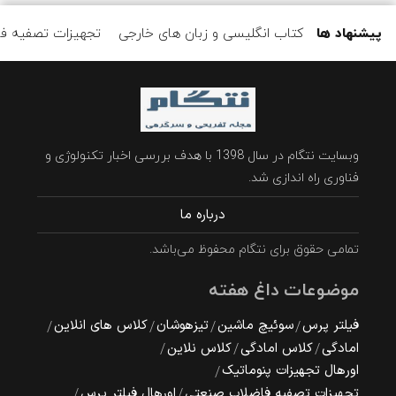
پیشنهاد ها
کتاب انگلیسی و زبان های خارجی
تجهیزات تصفیه ف
وبسایت نتگام در سال 1398 با هدف بررسی اخبار تکنولوژی و
فناوری راه اندازی شد.
درباره ما
تمامی حقوق برای نتگام محفوظ می‌باشد.
موضوعات داغ هفته
فیلتر پرس
سوئیچ ماشین
تیزهوشان
کلاس های انلاین
امادگی
کلاس امادگی
کلاس نلاین
اورهال تجهیزات پنوماتیک
تجهیزات تصفیه فاضلاب صنعتی
اورهال فیلتر پرس