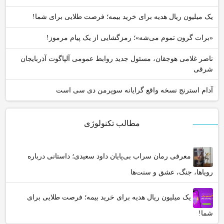
یک میلیون ریال هدیه برای خرید بیمه؛ فرصت طلایی برای شما!
«برات گرون تموم می‌شه»؛ رمزگشایی از یک پیام مرموز!
ناصر غلامی هوجقان، مسئول جدید روابط عمومی آلپاگوت آذربایجان
شرقی
آدام استرنج نسخه واقع گرایانه سوپرمن دی سی است
مطالب تکنولوژی
معرفی رمان سراب بی‌پایان داود سعیدی؛ داستانی درباره
رویاها، جنگ، عشق و سنت‌ها
یک میلیون ریال هدیه برای خرید بیمه؛ فرصت طلایی برای
شما!