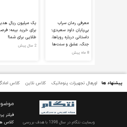
معرفی رمان سراب
یک میلیون ریال هدیه
بی‌پایان داود سعیدی؛
برای خرید بیمه؛ فرص
داستانی درباره رویاها،
طلایی برای شما!
جنگ، عشق و سنت‌ها
2 سال پیش
8 ماه پیش
پیشنهاد ها
اورهال تجهیزات پنوماتیک
کلاس نلاین
کلاس امادگ
موضوع
فیلتر پ
کلاس ها
وبسایت نتگام در سال 1398 با هدف بررسی