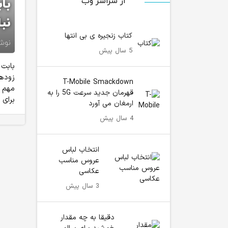
از سراسر وب
با
نب
كتاب زنجیره ی بی انتها
نوش
5 سال پیش
بابت 
زودهن
T-Mobile Smackdown
مهم د
قهرمان جدید سرعت 5G را به
برای 
ارمغان می آورد
4 سال پیش
انتخاب لباس
عروس مناسب
عکاسی
3 سال پیش
دقیقا به چه مقدار