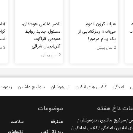
«برات گرون تموم
ناصر غلامی هوجقان،
آدا
ت
می‌شه»؛ رمزگشایی از
مسئول جدید روابط
گرا
یک پیام مرموز!
عمومی آلپاگوت
اس
آذربایجان شرقی
2 سال پیش
3 سال پیش
2 سال پیش
ی
امادگی
کلاس های انلاین
تیزهوشان
سوئیچ ماشین
ریموت
ات داغ هفته
موضوعات
رس
سوئیچ ماشین
تیزهوشان
متفرقه
سلامت
ی انلاین
امادگی
کلاس امادگی
رپورتاژ آگهی
تکنولوژی