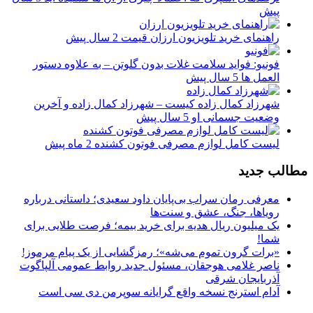
پیش
راهنمای خرید تلویزیون ارزان قیمت
2 سال پیش
فونیو: فواید سلامت غلات بدون گلوتن – به علاوه دستور
العمل ها
5 سال پیش
شهرزاد کمال زاده کیست – شهرزاد کمال زاده و آخرین
وضعیت جسمانی او
5 سال پیش
لیست کامل لوازم مصرفی فوتون کشنده
2 ماه پیش
مطالب جدید
معرفی رمان سراب بی‌پایان داود سعیدی؛ داستانی درباره
رویاها، جنگ، عشق و سنت‌ها
یک میلیون ریال هدیه برای خرید بیمه؛ فرصت طلایی برای
شما!
«برات گرون تموم می‌شه»؛ رمزگشایی از یک پیام مرموز!
ناصر غلامی هوجقان، مسئول جدید روابط عمومی آلپاگوت
آذربایجان شرقی
آدام استرنج نسخه واقع گرایانه سوپرمن دی سی است