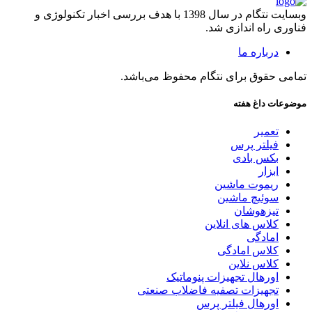
وبسایت نتگام در سال 1398 با هدف بررسی اخبار تکنولوژی و
فناوری راه اندازی شد.
درباره ما
تمامی حقوق برای نتگام محفوظ می‌باشد.
موضوعات داغ هفته
تعمیر
فیلتر پرس
بکس بادی
ابزار
ریموت ماشین
سوئیچ ماشین
تیزهوشان
کلاس های انلاین
امادگی
کلاس امادگی
کلاس نلاین
اورهال تجهیزات پنوماتیک
تجهیزات تصفیه فاضلاب صنعتی
اورهال فیلتر پرس