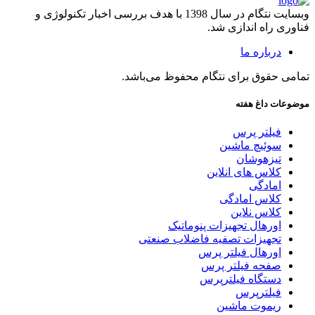
وبسایت نتگام در سال 1398 با هدف بررسی اخبار تکنولوژی و
فناوری راه اندازی شد.
درباره ما
تمامی حقوق برای نتگام محفوظ می‌باشد.
موضوعات داغ هفته
فیلتر پرس
سوئیچ ماشین
تیزهوشان
کلاس های انلاین
امادگی
کلاس امادگی
کلاس نلاین
اورهال تجهیزات پنوماتیک
تجهیزات تصفیه فاضلاب صنعتی
اورهال فیلتر پرس
صفحه فیلتر پرس
دستگاه فیلترپرس
فیلترپرس
ریموت ماشین