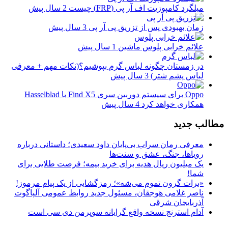
میلگرد کامپوزیت اف آر پی (FRP) چیست
2 سال پیش
زمان بهبودی پس از تزریق پی آر پی
3 سال پیش
علائم خرابی پلوس ماشین
1 سال پیش
در زمستان چگونه لباس گرم بپوشیم؟(نکات مهم + معرفی
لباس پشم شتر)
3 سال پیش
Oppo برای سیستم دوربین سری Find X5 با Hasselblad
همکاری خواهد کرد
4 سال پیش
مطالب جدید
معرفی رمان سراب بی‌پایان داود سعیدی؛ داستانی درباره
رویاها، جنگ، عشق و سنت‌ها
یک میلیون ریال هدیه برای خرید بیمه؛ فرصت طلایی برای
شما!
«برات گرون تموم می‌شه»؛ رمزگشایی از یک پیام مرموز!
ناصر غلامی هوجقان، مسئول جدید روابط عمومی آلپاگوت
آذربایجان شرقی
آدام استرنج نسخه واقع گرایانه سوپرمن دی سی است