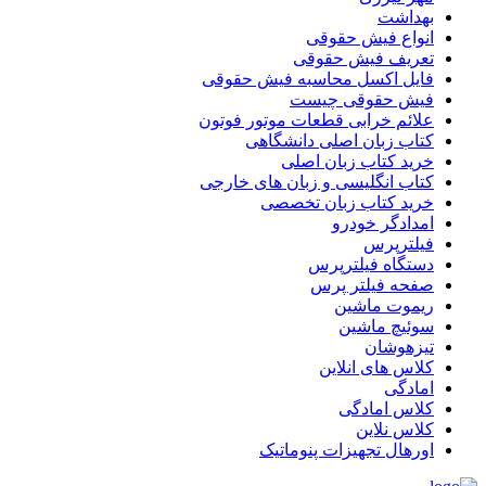
بهداشت
انواع فیش حقوقی
تعریف فیش حقوقی
فایل اکسل محاسبه فیش حقوقی
فیش حقوقی چیست
علائم خرابی قطعات موتور فوتون
کتاب زبان اصلی دانشگاهی
خرید کتاب زبان اصلی
کتاب انگلیسی و زبان های خارجی
خرید کتاب زبان تخصصی
امدادگر خودرو
فیلترپرس
دستگاه فیلترپرس
صفحه فیلتر پرس
ریموت ماشین
سوئیچ ماشین
تیزهوشان
کلاس های انلاین
امادگی
کلاس امادگی
کلاس نلاین
اورهال تجهیزات پنوماتیک