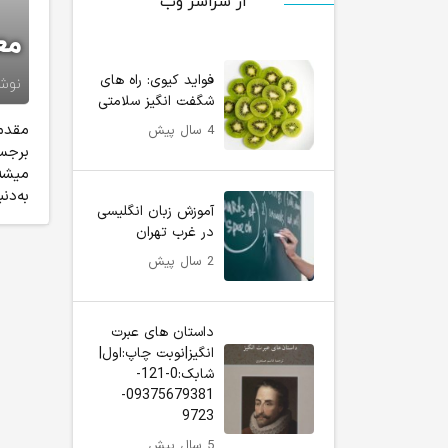
از سراسر وب
معرفی 7 برنا
فواید کیوی: راه های
نوش
شگفت انگیز سلامتی
مقدمه
4 سال پیش
برجست
میشه 
به‌دن
آموزش زبان انگلیسی
در غرب تهران
2 سال پیش
داستان های عبرت
انگیز|نوبت چاپ:اول|
شابک:0-121-
09375679381-
9723
5 سال پیش