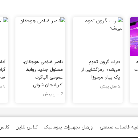
«برات گرون تموم
ناصر غلامی هوجقان،
آدا
ت
می‌شه»؛ رمزگشایی از
مسئول جدید روابط
گرا
یک پیام مرموز!
عمومی آلپاگوت
اس
آذربایجان شرقی
2 سال پیش
3 سال پیش
2 سال پیش
یه فاضلاب صنعتی
اورهال تجهیزات پنوماتیک
کلاس نلاین
کلاس 