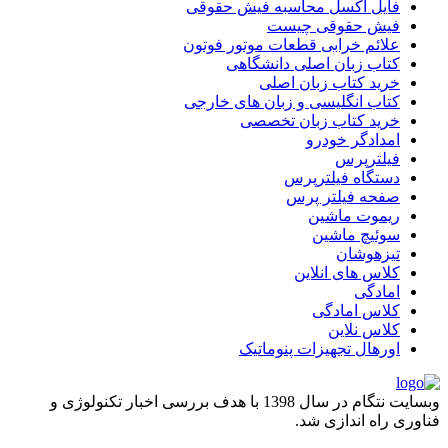
فایل اکسل محاسبه فیش حقوقی
فیش حقوقی چیست
علائم خرابی قطعات موتور فوتون
کتاب زبان اصلی دانشگاهی
خرید کتاب زبان اصلی
کتاب انگلیسی و زبان های خارجی
خرید کتاب زبان تخصصی
امدادگر خودرو
فیلترپرس
دستگاه فیلترپرس
صفحه فیلتر پرس
ریموت ماشین
سوئیچ ماشین
تیزهوشان
کلاس های انلاین
امادگی
کلاس امادگی
کلاس نلاین
اورهال تجهیزات پنوماتیک
وبسایت نتگام در سال 1398 با هدف بررسی اخبار تکنولوژی و
فناوری راه اندازی شد.