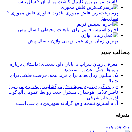
کاشت مو: بهترین کلینیک کاشت مو ایران
3 سال پیش
پرسرعت‌ترین فلش مموری: قدرت فناوری فلش مموری
3
سال پیش
اجاره اسپیس فریم برای تبلیغات محیطی
1 سال پیش
بهترین زمان برای عمل زیبایی واژن
2 سال پیش
مطالب جدید
معرفی رمان سراب بی‌پایان داود سعیدی؛ داستانی درباره
رویاها، جنگ، عشق و سنت‌ها
یک میلیون ریال هدیه برای خرید بیمه؛ فرصت طلایی برای
شما!
«برات گرون تموم می‌شه»؛ رمزگشایی از یک پیام مرموز!
ناصر غلامی هوجقان، مسئول جدید روابط عمومی آلپاگوت
آذربایجان شرقی
آدام استرنج نسخه واقع گرایانه سوپرمن دی سی است
متفرقه
مشاهده همه