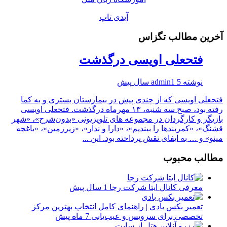
آیدی تاپ
آخرین مطالب تگزاس
فتحعلی اویسی درگذشت
نوشته
5 سال پیش
admin1
فتحعلی اویسی که از چندی پیش در بیمارستان بستری و به کما
رفته بود، صبح سه شنبه، ۱۳ مهرماه درگذشت. فتحعلی اویسی
بازیگر و کارگردان در مجموعه های تلویزیونی «بدون‌شرح»، «شهر
قشنگ»، «کمربندها را ببندیم»، «دارا و ندار»، «زیرزمین»، «باغچه
مینو» و … به ایفای نقش پرداخته بود. این ...
مطالب محبوب
معرفی کانال ایتا شرکت رجا
1 سال پیش
تعمیر بکس بادی | راهنمای کامل انتخاب بهترین مرکز
تخصصی برای سرویس و عیب‌یابی
7 ماه پیش