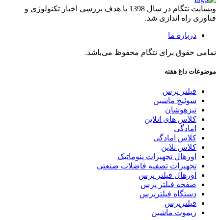
وبسایت نتگام در سال 1398 با هدف بررسی اخبار تکنولوژی و
فناوری راه اندازی شد.
درباره ما
تمامی حقوق برای نتگام محفوظ می‌باشد.
موضوعات داغ هفته
فیلتر پرس
سوئیچ ماشین
تیزهوشان
کلاس های انلاین
امادگی
کلاس امادگی
کلاس نلاین
اورهال تجهیزات پنوماتیک
تجهیزات تصفیه فاضلاب صنعتی
اورهال فیلتر پرس
صفحه فیلتر پرس
دستگاه فیلترپرس
فیلترپرس
ریموت ماشین