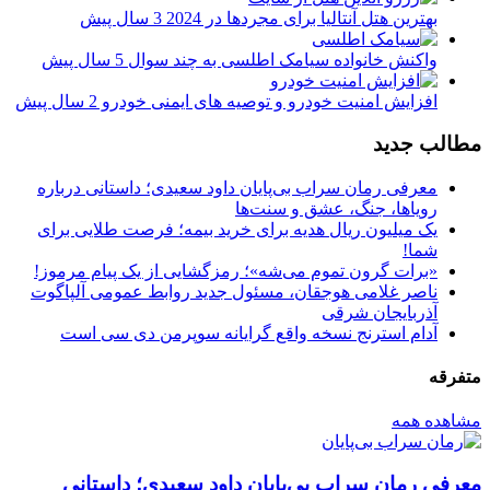
بهترین هتل آنتالیا برای مجردها در 2024
3 سال پیش
واکنش خانواده سیامک اطلسی به چند سوال
5 سال پیش
افزایش امنیت خودرو و توصیه های ایمنی خودرو
2 سال پیش
مطالب جدید
معرفی رمان سراب بی‌پایان داود سعیدی؛ داستانی درباره
رویاها، جنگ، عشق و سنت‌ها
یک میلیون ریال هدیه برای خرید بیمه؛ فرصت طلایی برای
شما!
«برات گرون تموم می‌شه»؛ رمزگشایی از یک پیام مرموز!
ناصر غلامی هوجقان، مسئول جدید روابط عمومی آلپاگوت
آذربایجان شرقی
آدام استرنج نسخه واقع گرایانه سوپرمن دی سی است
متفرقه
مشاهده همه
معرفی رمان سراب بی‌پایان داود سعیدی؛ داستانی