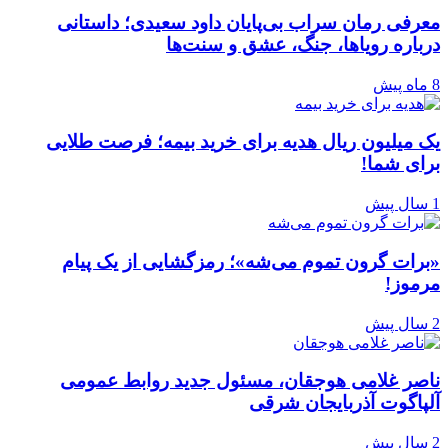
معرفی رمان سراب بی‌پایان داود سعیدی؛ داستانی
درباره رویاها، جنگ، عشق و سنت‌ها
8 ماه پیش
یک میلیون ریال هدیه برای خرید بیمه؛ فرصت طلایی
برای شما!
1 سال پیش
«برات گرون تموم می‌شه»؛ رمزگشایی از یک پیام
مرموز!
2 سال پیش
ناصر غلامی هوجقان، مسئول جدید روابط عمومی
آلپاگوت آذربایجان شرقی
2 سال پیش