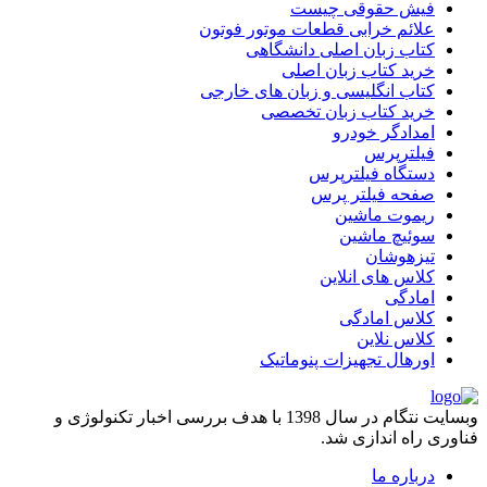
فیش حقوقی چیست
علائم خرابی قطعات موتور فوتون
کتاب زبان اصلی دانشگاهی
خرید کتاب زبان اصلی
کتاب انگلیسی و زبان های خارجی
خرید کتاب زبان تخصصی
امدادگر خودرو
فیلترپرس
دستگاه فیلترپرس
صفحه فیلتر پرس
ریموت ماشین
سوئیچ ماشین
تیزهوشان
کلاس های انلاین
امادگی
کلاس امادگی
کلاس نلاین
اورهال تجهیزات پنوماتیک
وبسایت نتگام در سال 1398 با هدف بررسی اخبار تکنولوژی و
فناوری راه اندازی شد.
درباره ما