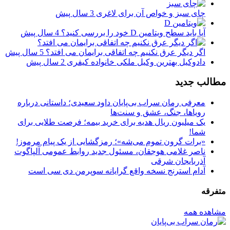
چای سبز و خواص آن برای لاغری
3 سال پیش
آیا باید سطح ویتامین D خود را بررسی کنید؟
4 سال پیش
اگر دیگر عرق نکنیم چه اتفاقی برایمان می افتد؟
5 سال پیش
دادوکیل بهترین وکیل ملکی خانواده کیفری
2 سال پیش
مطالب جدید
معرفی رمان سراب بی‌پایان داود سعیدی؛ داستانی درباره
رویاها، جنگ، عشق و سنت‌ها
یک میلیون ریال هدیه برای خرید بیمه؛ فرصت طلایی برای
شما!
«برات گرون تموم می‌شه»؛ رمزگشایی از یک پیام مرموز!
ناصر غلامی هوجقان، مسئول جدید روابط عمومی آلپاگوت
آذربایجان شرقی
آدام استرنج نسخه واقع گرایانه سوپرمن دی سی است
متفرقه
مشاهده همه