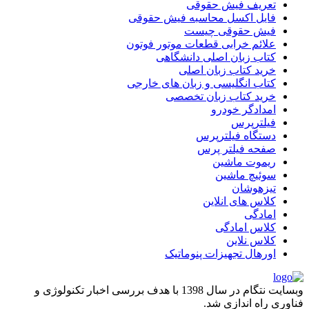
تعریف فیش حقوقی
فایل اکسل محاسبه فیش حقوقی
فیش حقوقی چیست
علائم خرابی قطعات موتور فوتون
کتاب زبان اصلی دانشگاهی
خرید کتاب زبان اصلی
کتاب انگلیسی و زبان های خارجی
خرید کتاب زبان تخصصی
امدادگر خودرو
فیلترپرس
دستگاه فیلترپرس
صفحه فیلتر پرس
ریموت ماشین
سوئیچ ماشین
تیزهوشان
کلاس های انلاین
امادگی
کلاس امادگی
کلاس نلاین
اورهال تجهیزات پنوماتیک
وبسایت نتگام در سال 1398 با هدف بررسی اخبار تکنولوژی و
فناوری راه اندازی شد.