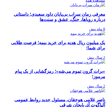
مشاهده همه
معرفی رمان سراب بی‌پایان داود سعیدی؛ داستانی
درباره رویاها، جنگ، عشق و سنت‌ها
8 ماه پیش
یک میلیون ریال هدیه برای خرید بیمه؛ فرصت طلایی
برای شما!
2 سال پیش
«برات گرون تموم می‌شه»؛ رمزگشایی از یک پیام
مرموز!
2 سال پیش
ناصر غلامی هوجقان، مسئول جدید روابط عمومی
آلپاگوت آذربایجان شرقی