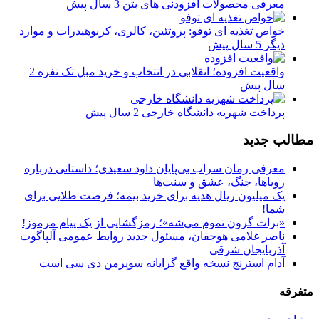
معرفی محصولات افزودنی های بتن
3 سال پیش
خواص تغذیه ای توفو: پروتئین، کالری، کربوهیدرات و موارد
دیگر
5 سال پیش
واقعیت افزوده؛ انقلابی در انتخاب و خرید مبل تک نفره
2
سال پیش
پرداخت شهریه دانشگاه خارجی
2 سال پیش
مطالب جدید
معرفی رمان سراب بی‌پایان داود سعیدی؛ داستانی درباره
رویاها، جنگ، عشق و سنت‌ها
یک میلیون ریال هدیه برای خرید بیمه؛ فرصت طلایی برای
شما!
«برات گرون تموم می‌شه»؛ رمزگشایی از یک پیام مرموز!
ناصر غلامی هوجقان، مسئول جدید روابط عمومی آلپاگوت
آذربایجان شرقی
آدام استرنج نسخه واقع گرایانه سوپرمن دی سی است
متفرقه