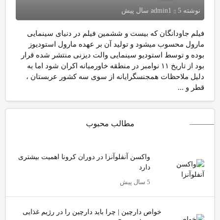
نوشته
5 سال پیش
admin1
فیلم جاودانگان که بیست و ششمین فیلم در دنیای سینمایی
مارول محسوب میشود و تولید آن بر عهده مارول استودیوز
بوده و توسط استودیو سینمایی والت دیزنی منتشر شده‌ قرار
بود از تاریخ ۱۱ نوامبر در منطقه خاورمیانه اکران شود اما به
دلیل ملاحظات همجنسگرایانه از سوی سه کشور عربستان ،
قطر و ...
مطالب محبوب
واکسن آنفلوآنزا در دوران کرونا اهمیت بیشتری
دارد
5 سال پیش
خواص دارچین | چرا باید دارچین را در رژیم غذایی