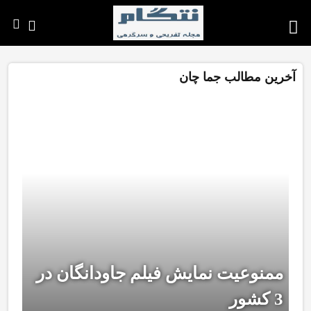
آخرین مطالب جما چان
ممنوعیت نمایش فیلم جاودانگان در
3 کشور