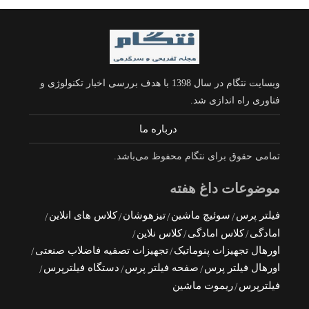
وبسایت نتگام در سال 1398 با هدف بررسی اخبار تکنولوژی و
فناوری راه اندازی شد.
درباره ما
تمامی حقوق برای نتگام محفوظ می‌باشد.
موضوعات داغ هفته
فیلتر پرس
سوئیچ ماشین
تیزهوشان
کلاس های انلاین
امادگی
کلاس امادگی
کلاس نلاین
اورهال تجهیزات پنوماتیک
تجهیزات تصفیه فاضلاب صنعتی
اورهال فیلتر پرس
صفحه فیلتر پرس
دستگاه فیلترپرس
فیلترپرس
ریموت ماشین