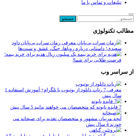
تبلیغات و تماس با ما
مطالب تکنولوژی
معرفی رمان سراب بی‌پایان داود
سعیدی؛ داستانی درباره رویاها، جنگ، عشق و سنت‌ها
یک میلیون ریال هدیه برای خرید بیمه؛
فرصت طلایی برای شما!
از سراسر وب
معرفی 7 ربات دانلود از یوتیوب با تلگرام+ آموزش استفاده
1
سال پیش
7 فایده بابونه که متخصصان می خواهند بدانید
5 سال پیش
آنچه مربیان مشهور و متخصصان تغذیه برای صبحانه می
خورند
4 سال پیش
پروتئین گیاهی: چرا این پروتئین با طول عمر مرتبط است؟
4