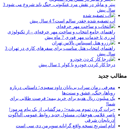
پیتر و مایلز در نقش مرد عنکبوتی، جنگ باند شروع می شود
3
سال پیش
آب تصفیه شده چقدر سالم است؟
4 سال پیش
راهنمای جامع انتخاب و ساخت مهر حرفه‌ای – از تکنولوژی
لیزری تا خدمات مهر فوری
7 ماه پیش
راهنمای انتخاب هتل مناسب برای سفرهای کاری در تهران
3
سال پیش
درجا کار کردن خودرو با کولر
1 سال پیش
مطالب جدید
معرفی رمان سراب بی‌پایان داود سعیدی؛ داستانی درباره
رویاها، جنگ، عشق و سنت‌ها
یک میلیون ریال هدیه برای خرید بیمه؛ فرصت طلایی برای
شما!
«برات گرون تموم می‌شه»؛ رمزگشایی از یک پیام مرموز!
ناصر غلامی هوجقان، مسئول جدید روابط عمومی آلپاگوت
آذربایجان شرقی
آدام استرنج نسخه واقع گرایانه سوپرمن دی سی است