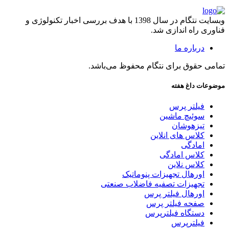
وبسایت نتگام در سال 1398 با هدف بررسی اخبار تکنولوژی و
فناوری راه اندازی شد.
درباره ما
تمامی حقوق برای نتگام محفوظ می‌باشد.
موضوعات داغ هفته
فیلتر پرس
سوئیچ ماشین
تیزهوشان
کلاس های انلاین
امادگی
کلاس امادگی
کلاس نلاین
اورهال تجهیزات پنوماتیک
تجهیزات تصفیه فاضلاب صنعتی
اورهال فیلتر پرس
صفحه فیلتر پرس
دستگاه فیلترپرس
فیلترپرس