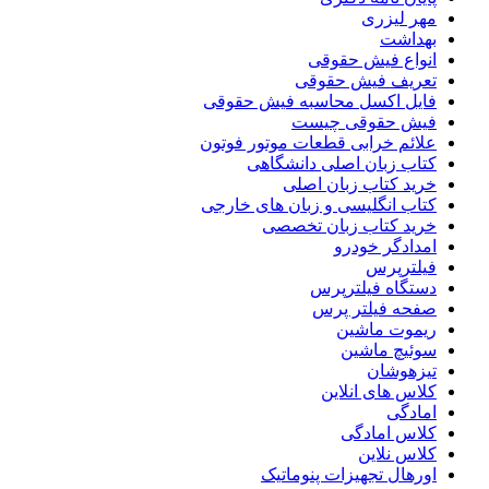
مهر لیزری
بهداشت
انواع فیش حقوقی
تعریف فیش حقوقی
فایل اکسل محاسبه فیش حقوقی
فیش حقوقی چیست
علائم خرابی قطعات موتور فوتون
کتاب زبان اصلی دانشگاهی
خرید کتاب زبان اصلی
کتاب انگلیسی و زبان های خارجی
خرید کتاب زبان تخصصی
امدادگر خودرو
فیلترپرس
دستگاه فیلترپرس
صفحه فیلتر پرس
ریموت ماشین
سوئیچ ماشین
تیزهوشان
کلاس های انلاین
امادگی
کلاس امادگی
کلاس نلاین
اورهال تجهیزات پنوماتیک