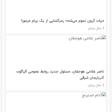
«برات گرون تموم می‌شه»؛ رمزگشایی از یک پیام مرموز!
2 سال پیش
ناصر غلامی هوجقان، مسئول جدید روابط عمومی آلپاگوت
آذربایجان شرقی
2 سال پیش