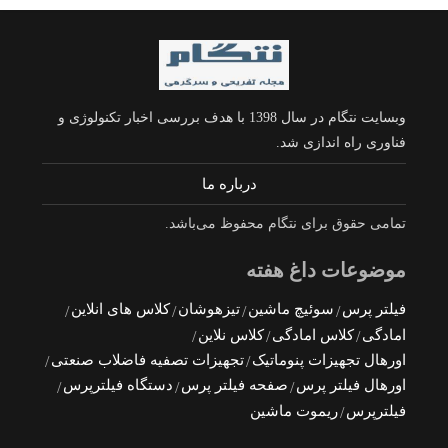
وبسایت نتگام در سال 1398 با هدف بررسی اخبار تکنولوژی و
فناوری راه اندازی شد.
درباره ما
تمامی حقوق برای نتگام محفوظ می‌باشد.
موضوعات داغ هفته
فیلتر پرس
سوئیچ ماشین
تیزهوشان
کلاس های انلاین
امادگی
کلاس امادگی
کلاس نلاین
اورهال تجهیزات پنوماتیک
تجهیزات تصفیه فاضلاب صنعتی
اورهال فیلتر پرس
صفحه فیلتر پرس
دستگاه فیلترپرس
فیلترپرس
ریموت ماشین