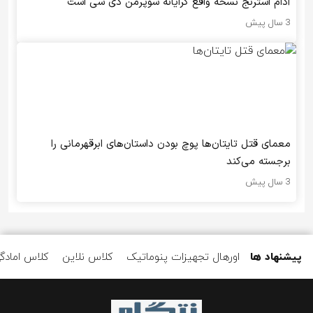
آدام استرنج نسخه واقع گرایانه سوپرمن دی سی است
3 سال پیش
معمای قتل تایتان‌ها پوچ بودن داستان‌های ابرقهرمانی را
برجسته می‌کند
3 سال پیش
پیشنهاد ها
اورهال تجهیزات پنوماتیک
کلاس نلاین
کلاس امادگ