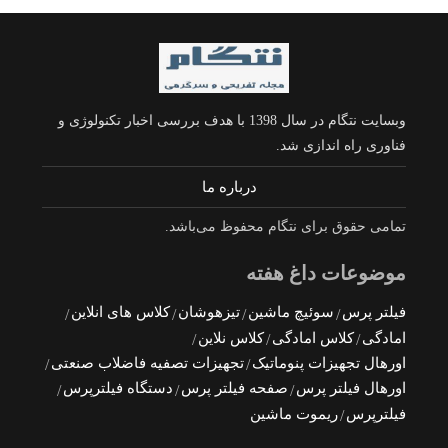
وبسایت نتگام در سال 1398 با هدف بررسی اخبار تکنولوژی و
فناوری راه اندازی شد.
درباره ما
تمامی حقوق برای نتگام محفوظ می‌باشد.
موضوعات داغ هفته
فیلتر پرس
سوئیچ ماشین
تیزهوشان
کلاس های انلاین
امادگی
کلاس امادگی
کلاس نلاین
اورهال تجهیزات پنوماتیک
تجهیزات تصفیه فاضلاب صنعتی
اورهال فیلتر پرس
صفحه فیلتر پرس
دستگاه فیلترپرس
فیلترپرس
ریموت ماشین