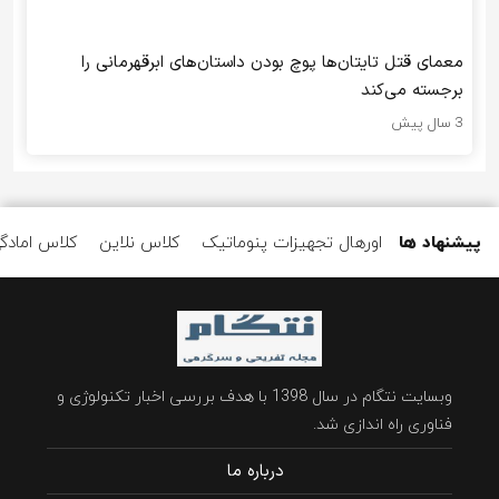
معمای قتل تایتان‌ها پوچ بودن داستان‌های ابرقهرمانی را
برجسته می‌کند
3 سال پیش
پیشنهاد ها
اورهال تجهیزات پنوماتیک
کلاس نلاین
کلاس امادگ
وبسایت نتگام در سال 1398 با هدف بررسی اخبار تکنولوژی و
فناوری راه اندازی شد.
درباره ما