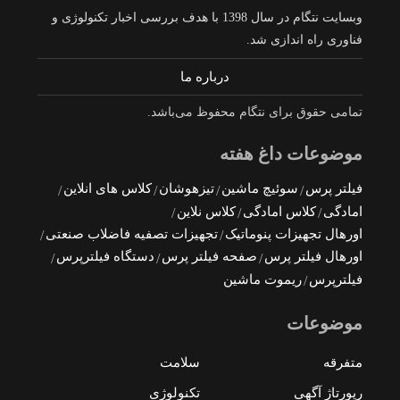
وبسایت نتگام در سال 1398 با هدف بررسی اخبار تکنولوژی و
فناوری راه اندازی شد.
درباره ما
تمامی حقوق برای نتگام محفوظ می‌باشد.
موضوعات داغ هفته
فیلتر پرس
سوئیچ ماشین
تیزهوشان
کلاس های انلاین
امادگی
کلاس امادگی
کلاس نلاین
اورهال تجهیزات پنوماتیک
تجهیزات تصفیه فاضلاب صنعتی
اورهال فیلتر پرس
صفحه فیلتر پرس
دستگاه فیلترپرس
فیلترپرس
ریموت ماشین
موضوعات
متفرقه
سلامت
رپورتاژ آگهی
تکنولوژی