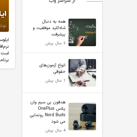
از سراسر وب
ای
همه به دنبال
نوش
شاه‌کلید موفقیت و
پیشرفت
3 سال پیش
نرم‌ا
است ک
برنام
انواع آزمون‌های
حقوقی
1 سال پیش
هدفون بی سیم وان
پلاس OnePlus
Nord Buds رونمایی
می شود
4 سال پیش