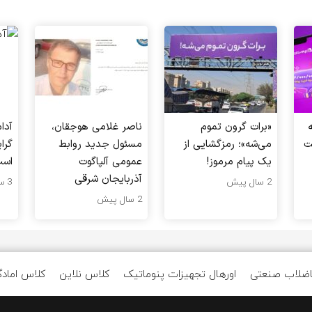
«برات گرون تموم
ناصر غلامی هوجقان،
آدا
ت
می‌شه»؛ رمزگشایی از
مسئول جدید روابط
گرا
یک پیام مرموز!
عمومی آلپاگوت
اس
آذربایجان شرقی
2 سال پیش
3 سال پیش
2 سال پیش
اضلاب صنعتی
اورهال تجهیزات پنوماتیک
کلاس نلاین
کلاس امادگ