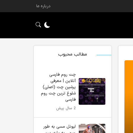
درباره ما
مطالب محبوب
چت روم فارسی
آنلاین | معرفی
پرشین چت (اصلی)
شلوغ ترین چت روم
فارسی
2 سال پیش
لیونل مسی به طور
رسمی به پاری سن