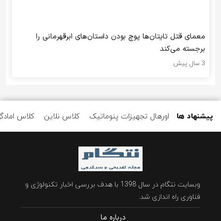
معمای قتل تایتان‌ها پوچ بودن داستان‌های ابرقهرمانی را
برجسته می‌کند
3 سال پیش
پیشنهاد ها
اورهال تجهیزات پنوماتیک
کلاس نلاین
کلاس امادگ
وبسایت نتگام در سال 1398 با هدف بررسی اخبار تکنولوژی و
فناوری راه اندازی شد.
درباره ما