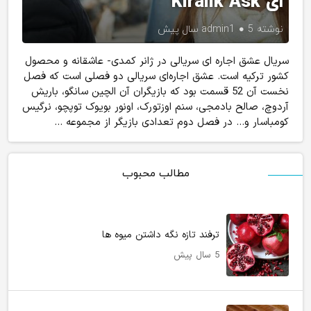
ای Kiralik Ask
نوشته
5 سال پیش
admin1
سریال عشق اجاره ای سریالی در ژانر کمدی- عاشقانه و محصول
کشور ترکیه است. عشق اجاره‌ای سریالی دو فصلی است که فصل
نخست آن 52 قسمت بود که بازیگران آن الچین سانگو، باریش
آردوچ، صالح بادمجی، سنم اوزتورک، اونور بویوک توپچو، نرگیس
کومباسار و… در فصل دوم تعدادی بازیگر از مجموعه ...
مطالب محبوب
ترفند تازه نگه داشتن میوه ها
5 سال پیش