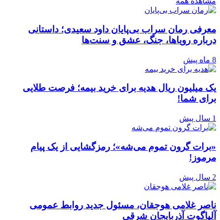
مشاهده همه
معرفی رمان سراب بی‌پایان داود سعیدی؛ داستانی
درباره رویاها، جنگ، عشق و سنت‌ها
8 ماه پیش
یک میلیون ریال هدیه برای خرید بیمه؛ فرصت طلایی
برای شما!
1 سال پیش
«برات گرون تموم می‌شه»؛ رمزگشایی از یک پیام
مرموز!
2 سال پیش
ناصر غلامی هوجقان، مسئول جدید روابط عمومی
آلپاگوت آذربایجان شرقی