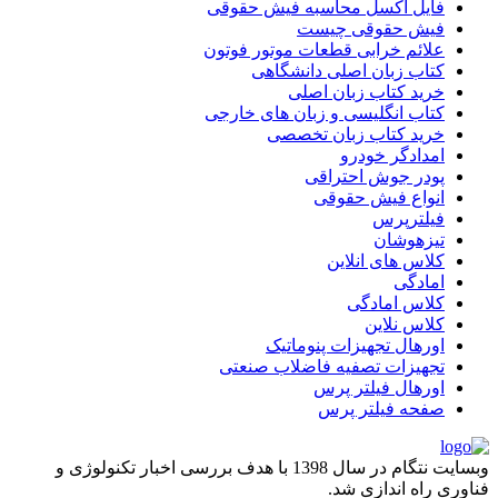
فایل اکسل محاسبه فیش حقوقی
فیش حقوقی چیست
علائم خرابی قطعات موتور فوتون
کتاب زبان اصلی دانشگاهی
خرید کتاب زبان اصلی
کتاب انگلیسی و زبان های خارجی
خرید کتاب زبان تخصصی
امدادگر خودرو
پودر جوش احتراقی
انواع فیش حقوقی
فیلترپرس
تیزهوشان
کلاس های انلاین
امادگی
کلاس امادگی
کلاس نلاین
اورهال تجهیزات پنوماتیک
تجهیزات تصفیه فاضلاب صنعتی
اورهال فیلتر پرس
صفحه فیلتر پرس
وبسایت نتگام در سال 1398 با هدف بررسی اخبار تکنولوژی و
فناوری راه اندازی شد.