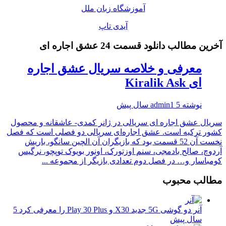
آموزشگاه زبان ملل
آیدی تاپ
آخرین مطالب دانلود قسمت 24 عشق اجاره ای
معرفی و خلاصه سریال عشق اجاره
ای Kiralik Ask
نوشته
5 سال پیش
admin1
سریال عشق اجاره ای سریالی در ژانر کمدی- عاشقانه و محصول
کشور ترکیه است. عشق اجاره‌ای سریالی دو فصلی است که فصل
نخست آن 52 قسمت بود که بازیگران آن الچین سانگو، باریش
آردوچ، صالح بادمجی، سنم اوزتورک، اونور بویوک توپچو، نرگیس
کومباسار و… در فصل دوم تعدادی بازیگر از مجموعه ...
مطالب محبوب
آنر دو گوشی 5G جدید X30 و Play 30 Plus را معرفی کرد
5
سال پیش