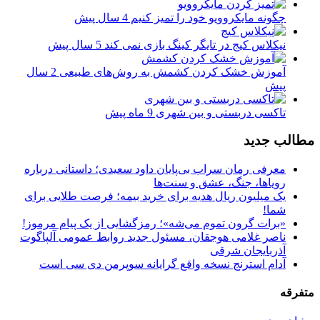
چگونه مایکروویو خود را تمیز کنیم
4 سال پیش
نیکلاس کیج در تایگر کینگ بازی نمی کند
5 سال پیش
آموزش خشک کردن کشمش به روش‌های طبیعی
2 سال
پیش
تاکسی دربستی و بین شهری
9 ماه پیش
مطالب جدید
معرفی رمان سراب بی‌پایان داود سعیدی؛ داستانی درباره
رویاها، جنگ، عشق و سنت‌ها
یک میلیون ریال هدیه برای خرید بیمه؛ فرصت طلایی برای
شما!
«برات گرون تموم می‌شه»؛ رمزگشایی از یک پیام مرموز!
ناصر غلامی هوجقان، مسئول جدید روابط عمومی آلپاگوت
آذربایجان شرقی
آدام استرنج نسخه واقع گرایانه سوپرمن دی سی است
متفرقه