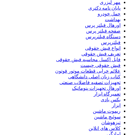
مهر لیزری
پایان نامه دکتری
حمل خودرو
بهداشت
اورهال فیلتر پرس
صفحه فیلتر پرس
دستگاه فیلترپرس
فیلترپرس
انواع فیش حقوقی
تعریف فیش حقوقی
فایل اکسل محاسبه فیش حقوقی
فیش حقوقی چیست
علائم خرابی قطعات موتور فوتون
کتاب زبان اصلی دانشگاهی
تجهیزات تصفیه فاضلاب صنعتی
اورهال تجهیزات پنوماتیک
تعمیرگاه ابزار
بکس بادی
ابزار
ریموت ماشین
سوئیچ ماشین
تیزهوشان
کلاس های انلاین
امادگی