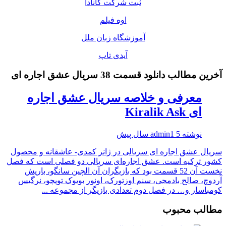
ثبت شرکت کانادا
اوه فیلم
آموزشگاه زبان ملل
آیدی تاپ
آخرین مطالب دانلود قسمت 38 سریال عشق اجاره ای
معرفی و خلاصه سریال عشق اجاره
ای Kiralik Ask
نوشته
5 سال پیش
admin1
سریال عشق اجاره ای سریالی در ژانر کمدی- عاشقانه و محصول
کشور ترکیه است. عشق اجاره‌ای سریالی دو فصلی است که فصل
نخست آن 52 قسمت بود که بازیگران آن الچین سانگو، باریش
آردوچ، صالح بادمجی، سنم اوزتورک، اونور بویوک توپچو، نرگیس
کومباسار و… در فصل دوم تعدادی بازیگر از مجموعه ...
مطالب محبوب