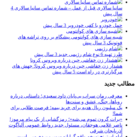
سانیا سالاری قبل از عمل – شماره تماس سانیا سالاری
4
سال پیش
حمل خودرو با کفی خودروبر
3 سال پیش
شبیه سازی های کوانتومی پیشگام بر روی تراشه های
فوتونیک
3 سال پیش
طرز تهیه 6 نوع شام رژیمی جدید
3 سال پیش
هشدار زن خفاشی چین درباره ویروس کرونا؛ جهش های
مرگبارتری در راه است
5 سال پیش
مطالب جدید
معرفی رمان سراب بی‌پایان داود سعیدی؛ داستانی درباره
رویاها، جنگ، عشق و سنت‌ها
یک میلیون ریال هدیه برای خرید بیمه؛ فرصت طلایی برای
شما!
«برات گرون تموم می‌شه»؛ رمزگشایی از یک پیام مرموز!
ناصر غلامی هوجقان، مسئول جدید روابط عمومی آلپاگوت
آذربایجان شرقی
آدام استرنج نسخه واقع گرایانه سوپرمن دی سی است