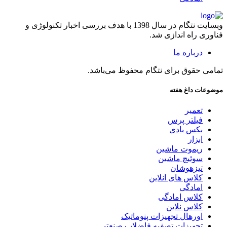
وبسایت نتگام در سال 1398 با هدف بررسی اخبار تکنولوژی و
فناوری راه اندازی شد.
درباره ما
تمامی حقوق برای نتگام محفوظ می‌باشد.
موضوعات داغ هفته
تعمیر
فیلتر پرس
بکس بادی
ابزار
ریموت ماشین
سوئیچ ماشین
تیزهوشان
کلاس های انلاین
امادگی
کلاس امادگی
کلاس نلاین
اورهال تجهیزات پنوماتیک
تجهیزات تصفیه فاضلاب صنعتی