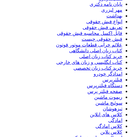
پایان نامه دکتری
مهر لیزری
بهداشت
انواع فیش حقوقی
تعریف فیش حقوقی
فایل اکسل محاسبه فیش حقوقی
فیش حقوقی چیست
علائم خرابی قطعات موتور فوتون
کتاب زبان اصلی دانشگاهی
خرید کتاب زبان اصلی
کتاب انگلیسی و زبان های خارجی
خرید کتاب زبان تخصصی
امدادگر خودرو
فیلترپرس
دستگاه فیلترپرس
صفحه فیلتر پرس
ریموت ماشین
سوئیچ ماشین
تیزهوشان
کلاس های انلاین
امادگی
کلاس امادگی
کلاس نلاین