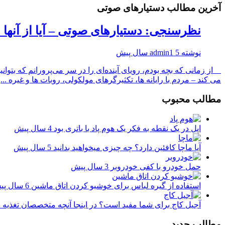
آخرین مطالب دستیارهای صوتی
نظرسنجی: دستیارهای صوتی – آیا از آنها 
نوشته
5 سال پیش
admin1
از زمانی که بچه بودم، رویای آینده‌ای را در سر می‌پرورانم که بتوانی
می کند – مردم با رایانه ها، تکثیرگرهای مولکولی، روبات ها و غیره ...
مطالب محبوب
اپل در یک نقطه به فکر یک هوم پاد با باتری بود
4 سال پیش
آیا ماچا کافئین دارد؟ چه چیزی میخواهید بدانید
5 سال پیش
حمل خودرو با کفی خودروبر
3 سال پیش
استفاده از گیره لباس برای خوشبو کردن اتاق ماشین
6 سال پیش
آجیل کاج برای شما مفید است؟ در اینجا آنچه متخصصان تغذیه
مطالب جدید