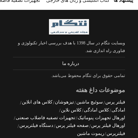
پیشنهاد ها
کتاب انگلیسی و زبان های خارجی
تجهیزات تصفیه فاضل
وبسایت نتگام در سال 1398 با هدف بررسی اخبار تکنولوژی و
فناوری راه اندازی شد.
درباره ما
تمامی حقوق برای نتگام محفوظ می‌باشد.
موضوعات داغ هفته
فیلتر پرس
سوئیچ ماشین
تیزهوشان
کلاس های انلاین
امادگی
کلاس امادگی
کلاس نلاین
اورهال تجهیزات پنوماتیک
تجهیزات تصفیه فاضلاب صنعتی
اورهال فیلتر پرس
صفحه فیلتر پرس
دستگاه فیلترپرس
فیلترپرس
ریموت ماشین