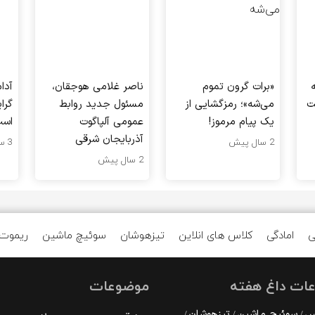
«برات گرون تموم
ناصر غلامی هوجقان،
آدا
ت
می‌شه»؛ رمزگشایی از
مسئول جدید روابط
گرا
یک پیام مرموز!
عمومی آلپاگوت
اس
آذربایجان شرقی
2 سال پیش
3 سال پیش
2 سال پیش
ی
امادگی
کلاس های انلاین
تیزهوشان
سوئیچ ماشین
ریموت
ات داغ هفته
موضوعات
رس
سوئیچ ماشین
تیزهوشان