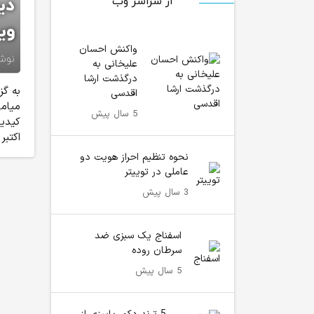
از سراسر وب
دی
وی
واکنش احسان
نوش
علیخانی به
درگذشت ارشا
به گز
اقدسی
5 سال پیش
اکتبر 2012 است، آنها همچنین یک برادر کوچکتر به نا
نحوه تنظیم احراز هویت دو
عاملی در توییتر
3 سال پیش
اسفناج یک سبزی ضد
سرطان روده
5 سال پیش