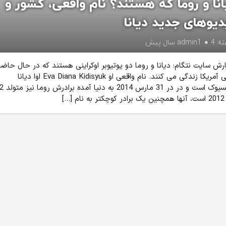
انا و روما که هستند؟ نام واقعی، کشور و
دیوهای جدید دیانا
ته
4 سال پیش
admin1
ارش سایت نتگام: دیانا و روما دو یوتیوبر اوکراینی هستند که در حال حاضر
میامی آمریکا زندگی می کنند. نام واقعی او Eva Diana Kidisyuk اوا دیانا
کیدیسیوک است و در در 31 مارس 014
م […]