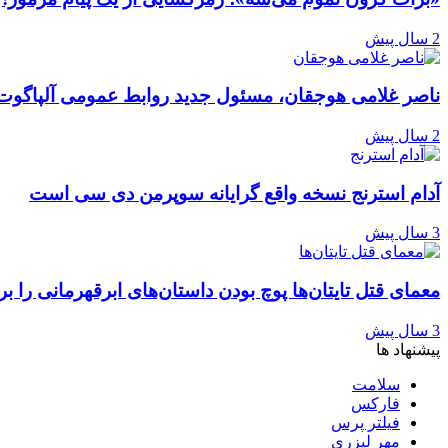
2 سال پیش
ناصر غلامی هوجقان، مسئول جدید روابط عمومی آلپاگوت
2 سال پیش
آدام استرنج نسخه واقع گرایانه سوپرمن دی سی است
3 سال پیش
معمای قتل تایتان‌ها پوچ بودن داستان‌های ابرقهرمانی را ب
3 سال پیش
پیشنهاد ها
سلامت
فارکس
فیلتر پرس
مهر لیزری