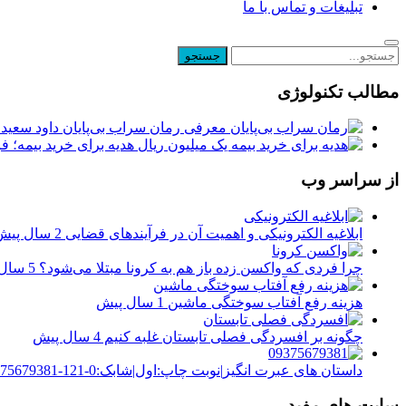
تبلیغات و تماس با ما
مطالب تکنولوژی
معرفی رمان سراب بی‌پایان داود سعیدی
یک میلیون ریال هدیه برای خرید بیمه؛ 
از سراسر وب
ابلاغیه الکترونیکی و اهمیت آن در فرآیندهای قضایی
2 سال پیش
چرا فردی که واکسن زده باز هم به کرونا مبتلا می‌شود؟
5 سال پیش
هزینه رفع آفتاب ‌سوختگی ماشین
1 سال پیش
چگونه بر افسردگی فصلی تابستان غلبه کنیم
4 سال پیش
داستان های عبرت انگیز|نوبت چاپ:اول|شابک:0-121-09375679381-9723
سایت های مفید