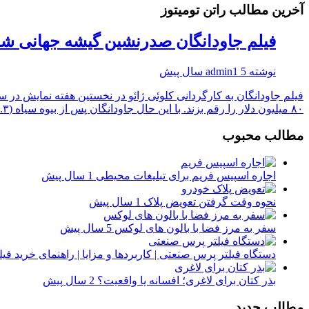
آخرین مطالب راتن تومیتوز
فیلم جاودانگان صدرنشین گیشه جهانی شد
نوشته
5 سال پیش
admin1
۸۰ میلیون دلار را رقم بزند. با این حال جاودانگان پس از بیوه سیاه (۸۰.۳ میلیون دلار)، شانگ شی و ...
مطالب محبوب
اجاره اسپیس فریم برای تبلیغات محیطی
1 سال پیش
نحوه وقت گرفتن تعویض پلاک
1 سال پیش
سفر به مرز فضا با بالون های لوکس
5 سال پیش
دستگاه فیلتر پرس صنعتی | کاربردها و مزایا | راهنمای خرید ف
بذر کتان برای لاغری؛ افسانه یا واقعیت؟
2 سال پیش
مطالب جدید