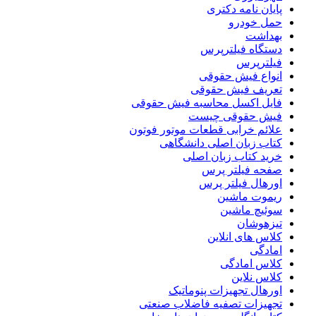
پایان نامه دکتری
حمل خودرو
بهداشت
دستگاه فیلترپرس
فیلترپرس
انواع فیش حقوقی
تعریف فیش حقوقی
فایل اکسل محاسبه فیش حقوقی
فیش حقوقی چیست
علائم خرابی قطعات موتور فوتون
کتاب زبان اصلی دانشگاهی
خرید کتاب زبان اصلی
صفحه فیلتر پرس
اورهال فیلتر پرس
ریموت ماشین
سوئیچ ماشین
تیزهوشان
کلاس های انلاین
امادگی
کلاس امادگی
کلاس نلاین
اورهال تجهیزات پنوماتیک
تجهیزات تصفیه فاضلاب صنعتی