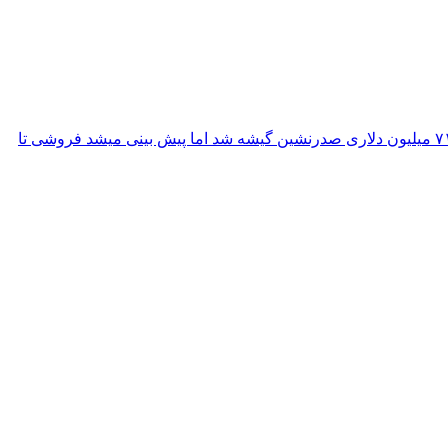
فیلم جاودانگان به کارگردانی کلوئی ژائو در نخستین هفته نمایش در سینماهای آمریکا، عملکردی کمتر از انتظارات داشت و گرچه با فروش ۷۱ میلیون دلاری صدرنشین گیشه شد اما پیش بینی میشد فروشی تا